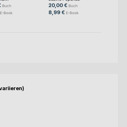
Marc St
€
20,00 €
Buch
Buch
14,9
8,99 €
E-Book
E-Book
4,99
variieren)