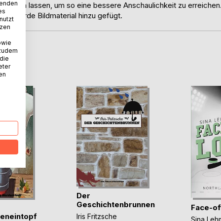
wenden
spielen lassen, um so eine bessere Anschaulichkeit zu erreichen
es
n, wurde Bildmaterial hinzu gefügt.
nutzt
tzen
owie
 zudem
D
 die
eter
nen
Der
Geschichtenbrunnen
Face-of
eneintopf
Iris Fritzsche
Sina Leh