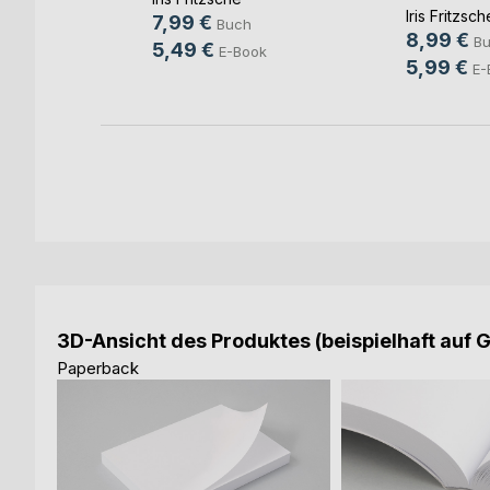
Iris Fritzsch
ch
7,99 €
Buch
8,99 €
B
5,49 €
E-Book
5,99 €
E-
3D-Ansicht des Produktes (beispielhaft auf 
Paperback