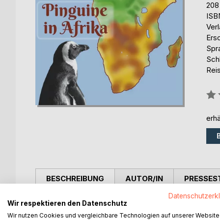
208
ISB
Ver
Ers
Spr
Schl
Rei
Bew
0%
erhä
BESCHREIBUNG
AUTOR/IN
PRESSES
Datenschutzerk
Wir respektieren den Datenschutz
Das Buch enthält überarbeitete und neue Geschic
deren Vorbereitung. Ich gebe kleine Reisetipps, H
Wir nutzen Cookies und vergleichbare Technologien auf unserer Website