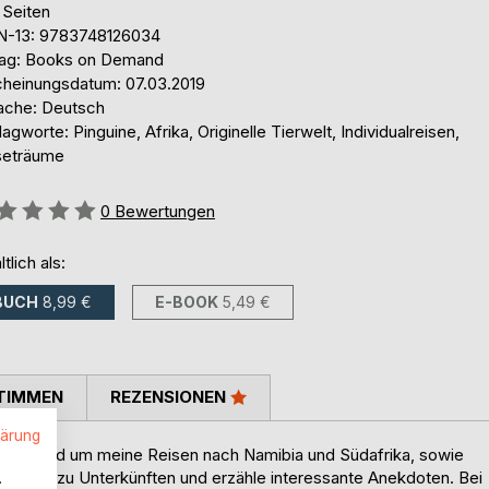
 Seiten
N-13: 9783748126034
lag: Books on Demand
cheinungsdatum: 07.03.2019
ache: Deutsch
agworte: Pinguine, Afrika, Originelle Tierwelt, Individualreisen,
seträume
ertung::
0
Bewertungen
ltlich als:
BUCH
8,99 €
E-BOOK
5,49 €
TIMMEN
REZENSIONEN
lärung
hten rund um meine Reisen nach Namibia und Südafrika, sowie
inweise zu Unterkünften und erzähle interessante Anekdoten. Bei
.