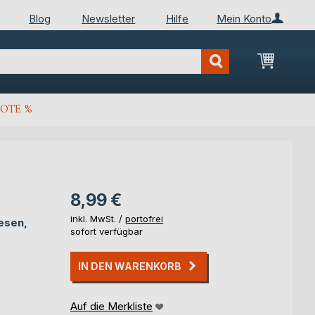
Blog
Newsletter
Hilfe
Mein Konto
Mein Wa
OTE %
8,99 €
inkl. MwSt. /
portofrei
esen,
sofort verfügbar
IN DEN WARENKORB
Auf die Merkliste