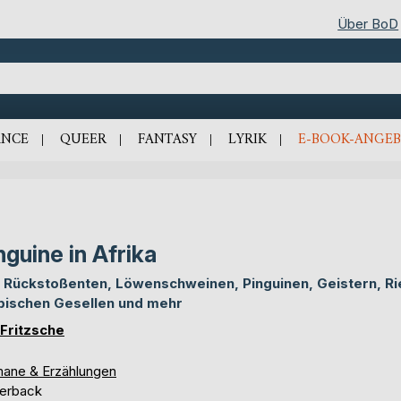
Über BoD
NCE
QUEER
FANTASY
LYRIK
E-BOOK-ANGEB
nguine in Afrika
 Rückstoßenten, Löwenschweinen, Pinguinen, Geistern, Ri
bischen Gesellen und mehr
s Fritzsche
ane & Erzählungen
erback