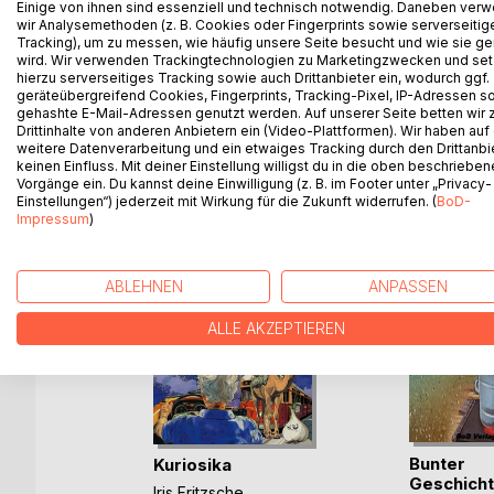
Einige von ihnen sind essenziell und technisch notwendig. Daneben ver
einigen der Geschichten habe ich meine Phantasie 
wir Analysemethoden (z. B. Cookies oder Fingerprints sowie serverseitig
Zur Veranschaulichung und Auflockerung des Ganze
Tracking), um zu messen, wie häufig unsere Seite besucht und wie sie ge
wird. Wir verwenden Trackingtechnologien zu Marketingzwecken und se
hierzu serverseitiges Tracking sowie auch Drittanbieter ein, wodurch ggf.
geräteübergreifend Cookies, Fingerprints, Tracking-Pixel, IP-Adressen s
gehashte E-Mail-Adressen genutzt werden. Auf unserer Seite betten wir
WEITERE TITEL BEI
Bo
Drittinhalte von anderen Anbietern ein (Video-Plattformen). Wir haben auf
weitere Datenverarbeitung und ein etwaiges Tracking durch den Drittanbi
keinen Einfluss. Mit deiner Einstellung willigst du in die oben beschriebe
Vorgänge ein. Du kannst deine Einwilligung (z. B. im Footer unter „Privacy-
Einstellungen“) jederzeit mit Wirkung für die Zukunft widerrufen. (
BoD-
Impressum
)
ABLEHNEN
ANPASSEN
ALLE AKZEPTIEREN
Bunter
Kuriosika
Geschicht
Iris Fritzsche