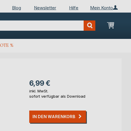
Blog
Newsletter
Hilfe
Mein Konto
Mein Wa
OTE %
6,99 €
inkl. MwSt.
sofort verfügbar als Download
IN DEN WARENKORB