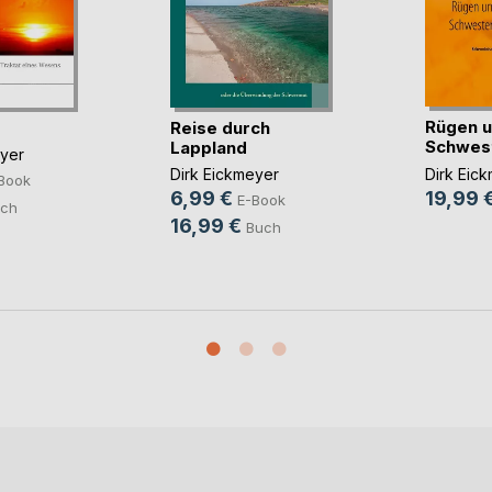
Rügen u
Reise durch
Schweste
Lappland
eyer
Dirk Eic
Dirk Eickmeyer
Book
19,99 
6,99 €
E-Book
ch
16,99 €
Buch