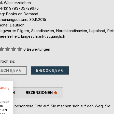
: Wasserzeichen
N-13: 9783735729675
lag: Books on Demand
cheinungsdatum: 30.11.2015
ache: Deutsch
lagworte: Pilgern, Skandinavien, Nordskandinavien, Lappland, Rei
ierefreiheit: Eingeschränkt zugänglich
ertung::
0
Bewertungen
ltlich als:
BUCH
9,99 €
E-BOOK
6,99 €
lärung
TIMMEN
REZENSIONEN
.
wenden
 suchen besondere Orte auf. Sie machen sich auf den Weg. Sie
es
nutzt
tzen