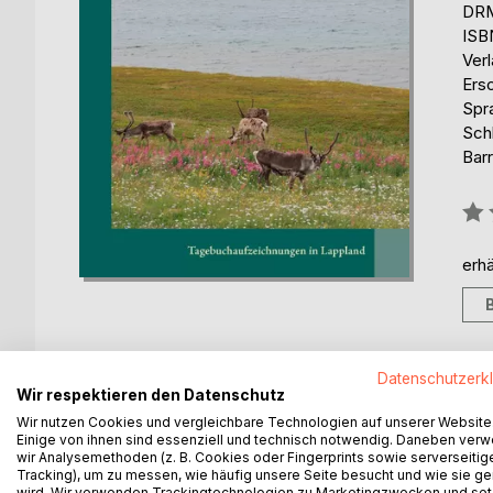
DRM
ISB
Ver
Ers
Spr
Sch
Barr
Bew
0%
erhä
Datenschutzerk
Wir respektieren den Datenschutz
BESCHREIBUNG
AUTOR/IN
PRESSES
Wir nutzen Cookies und vergleichbare Technologien auf unserer Website
Einige von ihnen sind essenziell und technisch notwendig. Daneben ver
Christen, Moslems, Juden, Buddhisten und Hindus
wir Analysemethoden (z. B. Cookies oder Fingerprints sowie serverseitig
Tracking), um zu messen, wie häufig unsere Seite besucht und wie sie ge
pilgern.
wird. Wir verwenden Trackingtechnologien zu Marketingzwecken und se