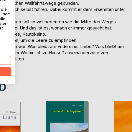
n christlichen Wallfahrtswege gebunden.
 ihn zu sich selbst führen. Dabei kommt er dem Ersehnten unter
owie
 zudem
 die
Kautokeino soll so viel bedeuten wie die Mitte des Weges.
eter
Kautokeino. Und das ist es, wonach er immer gesucht hat.
nen
des Weges, Kautokeino.
u entgehen, um die Leere zu empfinden.
ren Fragen wie: Was bleibt am Ende einer Liebe? Was bleibt am
en? oder Wo bin ich zu Hause? auseinanderzusetzen...
4 Farbseiten
D