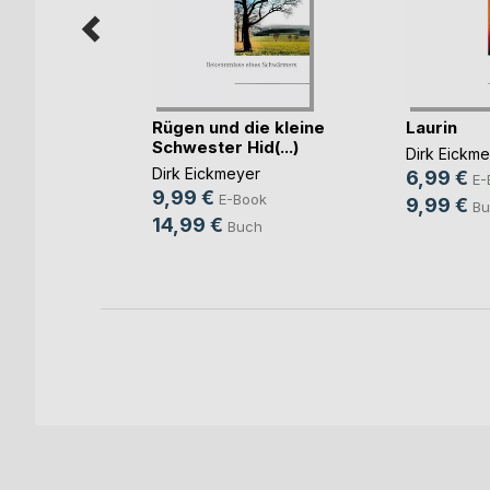
mnan dem
Rügen und die kleine
Laurin
I(...)
Schwester Hid(...)
Dirk Eickm
ke
Dirk Eickmeyer
6,99 €
E-
9,99 €
ok
E-Book
9,99 €
Bu
14,99 €
h
Buch