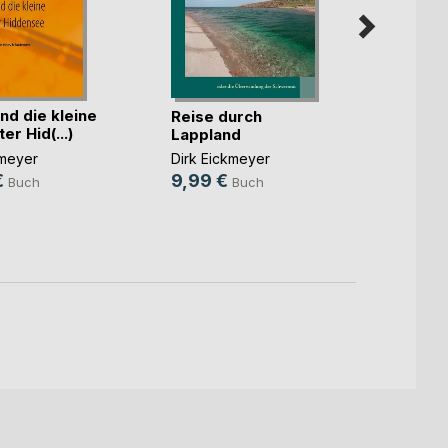
nd die kleine
Reise durch
r Hid(...)
Lappland
Face-
kmeyer
Dirk Eickmeyer
Sina L
€
9,99 €
Buch
Buch
5,99
15,9