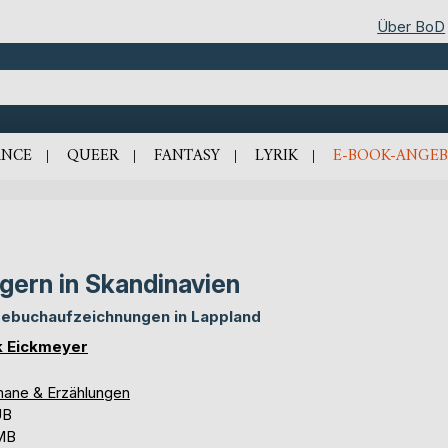
Über BoD
NCE
QUEER
FANTASY
LYRIK
E-BOOK-ANGEB
lgern in Skandinavien
ebuchaufzeichnungen in Lappland
k Eickmeyer
ane & Erzählungen
UB
 MB