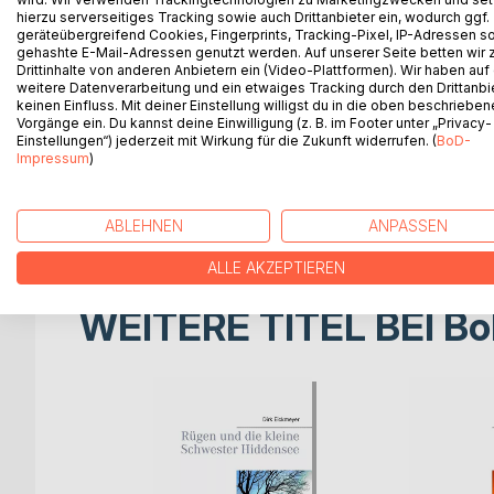
Das Pilgern ist somit nicht an einen der berühmte
hierzu serverseitiges Tracking sowie auch Drittanbieter ein, wodurch ggf.
Vielmehr ist der Pilger auf Pfaden unterwegs, die
geräteübergreifend Cookies, Fingerprints, Tracking-Pixel, IP-Adressen s
gehashte E-Mail-Adressen genutzt werden. Auf unserer Seite betten wir
Umständen ein wenig näher.
Drittinhalte von anderen Anbietern ein (Video-Plattformen). Wir haben auf
In Norwegisch Lappland liegt der Ort Kautokeino. 
weitere Datenverarbeitung und ein etwaiges Tracking durch den Drittanbi
Dort gibt es das Nichts, deshalb ist der Autor in 
keinen Einfluss. Mit deiner Einstellung willigst du in die oben beschriebe
Vorgänge ein. Du kannst deine Einwilligung (z. B. im Footer unter „Privacy-
Keine Ablenkung, nur das Wesentliche, die Mitte 
Einstellungen“) jederzeit mit Wirkung für die Zukunft widerrufen. (
BoD-
Es sind saisonal begrenzte Versuche, der Fülle z
Impressum
)
Pilgern bietet die Möglichkeit, sich mit elementa
Ende eines Lebens? Bin ich gekommen, um zu geh
Ausgabe: zahlreiche Schwarzweiß - Fotos sowie 
ABLEHNEN
ANPASSEN
ALLE AKZEPTIEREN
WEITERE TITEL BEI
Bo