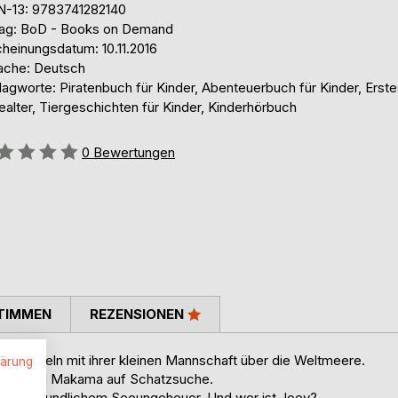
N-13: 9783741282140
lag: BoD - Books on Demand
cheinungsdatum: 10.11.2016
ache: Deutsch
agworte: Piratenbuch für Kinder, Abenteuerbuch für Kinder, Erste
alter, Tiergeschichten für Kinder, Kinderhörbuch
ertung::
0
Bewertungen
TIMMEN
REZENSIONEN
 und segeln mit ihrer kleinen Mannschaft über die Weltmeere.
lärung
 zur Insel Makama auf Schatzsuche.
inem freundlichem Seeungeheuer. Und wer ist Joey?
.