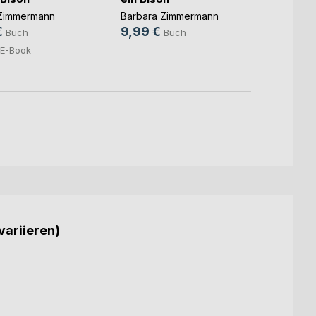
 Zimmermann
Barbara Zimmermann
Barba
€
9,99 €
16,9
Buch
Buch
2,99
E-Book
variieren)