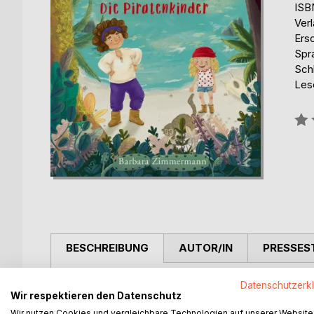
ISB
Ver
Ers
Spr
Schl
Lese
Bew
0%
BESCHREIBUNG
AUTOR/IN
PRESSES
Die Geschwister Piet und Polly sind Piratenkinder
Datenschutzerk
Wir respektieren den Datenschutz
Kommt mit auf die Fahrt durch den Höllenschlund
Begegnet einem vegetarischen Dinosaurier und e
Wir nutzen Cookies und vergleichbare Technologien auf unserer Website