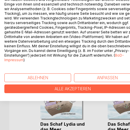
Einige von ihnen sind essenziell und technisch notwendig. Daneben ver
Eine abenteuerliche Geschichte, die von Freund
wir Analysemethoden (z. B. Cookies oder Fingerprints sowie serverseitig
Tieren erzählt, zauberhaft illustriert von der junge
Tracking), um zu messen, wie häufig unsere Seite besucht und wie sie ge
NEU mit 18 Illustrationen
wird. Wir verwenden Trackingtechnologien zu Marketingzwecken und se
hierzu serverseitiges Tracking sowie auch Drittanbieter ein, wodurch ggf.
geräteübergreifend Cookies, Fingerprints, Tracking-Pixel, IP-Adressen s
gehashte E-Mail-Adressen genutzt werden. Auf unserer Seite betten wir
Drittinhalte von anderen Anbietern ein (Video-Plattformen). Wir haben auf
weitere Datenverarbeitung und ein etwaiges Tracking durch den Drittanbi
WEITERE TITEL BEI
Bo
keinen Einfluss. Mit deiner Einstellung willigst du in die oben beschriebe
Vorgänge ein. Du kannst deine Einwilligung (z. B. im Footer unter „Privacy-
Einstellungen“) jederzeit mit Wirkung für die Zukunft widerrufen. (
BoD-
Impressum
)
ABLEHNEN
ANPASSEN
ALLE AKZEPTIEREN
alle
Das Schaf Lydia und
Das Schaf
ok
das Meer
das Meer