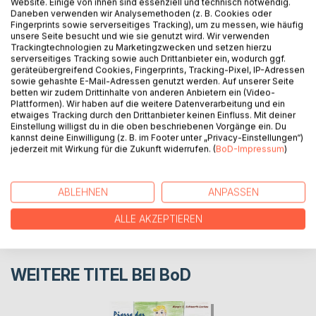
Website. Einige von ihnen sind essenziell und technisch notwendig.
Probleme hat und meint, Schule ist doof.
Daneben verwenden wir Analysemethoden (z. B. Cookies oder
Kann es gelingen, dass auch Pierre wieder gern zur Schule
Fingerprints sowie serverseitiges Tracking), um zu messen, wie häufig
geht?
unsere Seite besucht und wie sie genutzt wird. Wir verwenden
Trackingtechnologien zu Marketingzwecken und setzen hierzu
Das Buch "Pierre der Quatschkopp" ist für Schüler ab der
serverseitiges Tracking sowie auch Drittanbieter ein, wodurch ggf.
3. Klasse, am besten zum gemeinsamen Lesen, geeignet.
geräteübergreifend Cookies, Fingerprints, Tracking-Pixel, IP-Adressen
sowie gehashte E-Mail-Adressen genutzt werden. Auf unserer Seite
betten wir zudem Drittinhalte von anderen Anbietern ein (Video-
Plattformen). Wir haben auf die weitere Datenverarbeitung und ein
AUTOR/IN
etwaiges Tracking durch den Drittanbieter keinen Einfluss. Mit deiner
Einstellung willigst du in die oben beschriebenen Vorgänge ein. Du
kannst deine Einwilligung (z. B. im Footer unter „Privacy-Einstellungen“)
PRESSESTIMMEN
jederzeit mit Wirkung für die Zukunft widerrufen. (
BoD-Impressum
)
REZENSIONEN
ABLEHNEN
ANPASSEN
ALLE AKZEPTIEREN
WEITERE TITEL BEI
BoD