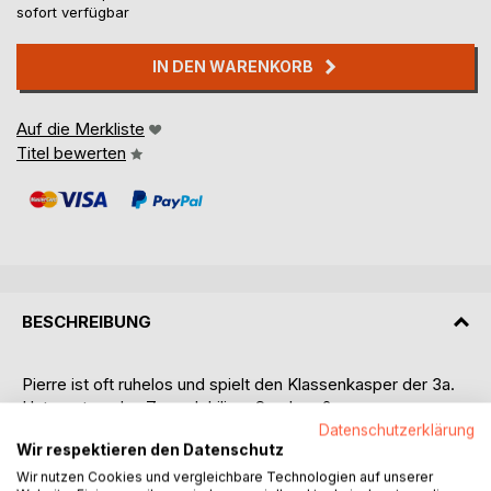
sofort verfügbar
IN DEN WARENKORB
Auf die Merkliste
Titel bewerten
BESCHREIBUNG
Pierre ist oft ruhelos und spielt den Klassenkasper der 3a.
Hat er etwa das Zappelphilipp-Syndrom?
Er findet es einfach blöd, dass er sich seine
Datenschutzerklärung
Wir respektieren den Datenschutz
Zwillingsschwester zum Vorbild nehmen soll. Michelle ist
leistungsstark und findet Schule cool, während Pierre viele
Wir nutzen Cookies und vergleichbare Technologien auf unserer