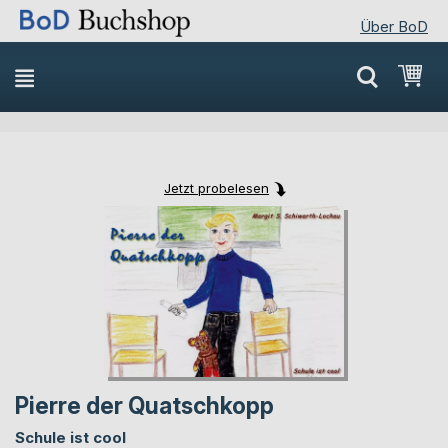
Über BoD
Direkt
Mei
zum
Inhalt
Jetzt probelesen
Skip
Skip
to
to
the
the
end
beginning
of
of
the
the
images
images
gallery
gallery
Pierre der Quatschkopp
Schule ist cool