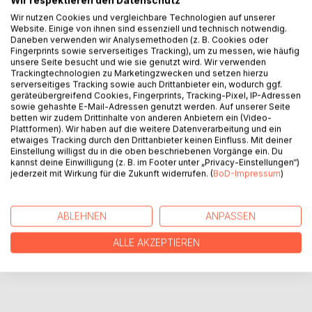
Wir respektieren den Datenschutz
Wir nutzen Cookies und vergleichbare Technologien auf unserer
Website. Einige von ihnen sind essenziell und technisch notwendig.
Daneben verwenden wir Analysemethoden (z. B. Cookies oder
BESCHREIBUNG
Fingerprints sowie serverseitiges Tracking), um zu messen, wie häufig
unsere Seite besucht und wie sie genutzt wird. Wir verwenden
Trackingtechnologien zu Marketingzwecken und setzen hierzu
Die kleine Kuscheltier Maus Piep, wird unfreiwillig von Ihrer
serverseitiges Tracking sowie auch Drittanbieter ein, wodurch ggf.
geräteübergreifend Cookies, Fingerprints, Tracking-Pixel, IP-Adressen
Besitzerin und besten Freundin Luisa getrennt. Um zu Ihr
sowie gehashte E-Mail-Adressen genutzt werden. Auf unserer Seite
zurück zu finden muss Piep viel Mut beweisen und erlebt
betten wir zudem Drittinhalte von anderen Anbietern ein (Video-
ein großes Abenteuer.
Plattformen). Wir haben auf die weitere Datenverarbeitung und ein
etwaiges Tracking durch den Drittanbieter keinen Einfluss. Mit deiner
Einstellung willigst du in die oben beschriebenen Vorgänge ein. Du
kannst deine Einwilligung (z. B. im Footer unter „Privacy-Einstellungen“)
AUTOR/IN
jederzeit mit Wirkung für die Zukunft widerrufen. (
BoD-Impressum
)
PRESSESTIMMEN
ABLEHNEN
ANPASSEN
REZENSIONEN
ALLE AKZEPTIEREN