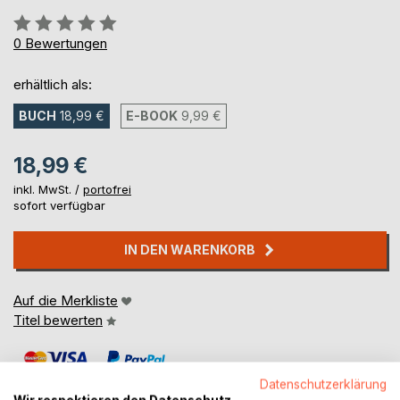
Bewertung::
0%
0
Bewertungen
erhältlich als:
BUCH
18,99 €
E-BOOK
9,99 €
18,99 €
inkl. MwSt. /
portofrei
sofort verfügbar
IN DEN WARENKORB
Auf die Merkliste
Titel bewerten
Datenschutzerklärung