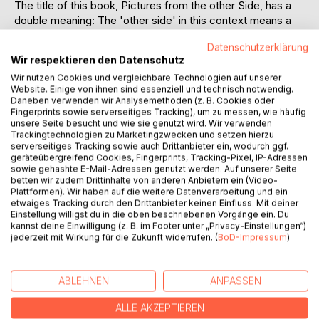
The title of this book, Pictures from the other Side, has a
double meaning: The 'other side' in this context means a
view of Jakarta and Indonesia from the viewpoint of an
Datenschutzerklärung
outsider, a foreigner. The title page illustrates this 'other
Wir respektieren den Datenschutz
side' with a wide street cutting through the city with the
Wir nutzen Cookies und vergleichbare Technologien auf unserer
curious face of a child on the opposite side. The second
Website. Einige von ihnen sind essenziell und technisch notwendig.
meaning of 'other side' comes from the purpose of this
Daneben verwenden wir Analysemethoden (z. B. Cookies oder
book which I put together with my friends in Europe in
Fingerprints sowie serverseitiges Tracking), um zu messen, wie häufig
unsere Seite besucht und wie sie genutzt wird. Wir verwenden
mind.
Trackingtechnologien zu Marketingzwecken und setzen hierzu
The book shows Jakarta as it is. However, I have not
serverseitiges Tracking sowie auch Drittanbieter ein, wodurch ggf.
deliberately searched for the ugly corners, I have set out to
geräteübergreifend Cookies, Fingerprints, Tracking-Pixel, IP-Adressen
illustrate my world as it appears to me. Without question,
sowie gehashte E-Mail-Adressen genutzt werden. Auf unserer Seite
betten wir zudem Drittinhalte von anderen Anbietern ein (Video-
Indonesia has many beautiful sides which are worth to be
Plattformen). Wir haben auf die weitere Datenverarbeitung und ein
captured in images and shown to the world - and there are
etwaiges Tracking durch den Drittanbieter keinen Einfluss. Mit deiner
other books which do this very well. This is my personal
Einstellung willigst du in die oben beschriebenen Vorgänge ein. Du
kannst deine Einwilligung (z. B. im Footer unter „Privacy-Einstellungen“)
view in black and white photography.
jederzeit mit Wirkung für die Zukunft widerrufen. (
BoD-Impressum
)
AUTOR/IN
ABLEHNEN
ANPASSEN
PRESSESTIMMEN
ALLE AKZEPTIEREN