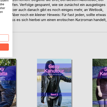
 zudem
men dürfen. Verfolge gespannt, wie sie zunächst ein ausgiebiges
 die
eter
ühren, aber auch danach gibt es noch einiges mehr, an Wetlook,
nen
men. Aber noch ein kleiner Hinweis: Für fast jeden, sollte etwas
Kauf, dass es sich hierbei um einen erotischen Kurzroman handelt,
D