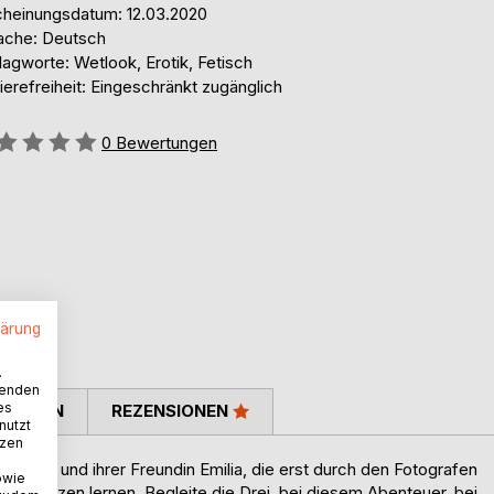
cheinungsdatum: 12.03.2020
ache: Deutsch
agworte: Wetlook, Erotik, Fetisch
ierefreiheit: Eingeschränkt zugänglich
ertung::
0
Bewertungen
lärung
.
wenden
es
TIMMEN
REZENSIONEN
nutzt
tzen
on Pia und ihrer Freundin Emilia, die erst durch den Fotografen
owie
d schätzen lernen. Begleite die Drei, bei diesem Abenteuer, bei