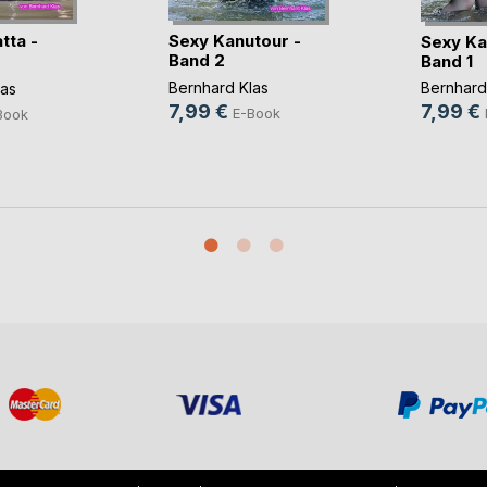
tta -
Sexy Kanutour -
Sexy Ka
Band 2
Band 1
...)
Bernhard Klas
Bernhard
las
7,99 €
7,99 €
E-Book
Book