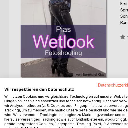
Ers
Spr
Schl
Barr
Bew
0%
Datenschutzerk
Wir respektieren den Datenschutz
Wir nutzen Cookies und vergleichbare Technologien auf unserer Website
Einige von ihnen sind essenziell und technisch notwendig. Daneben ver
wir Analysemethoden (z. B. Cookies oder Fingerprints sowie serverseitig
BESCHREIBUNG
AUTOR/IN
PRESSES
Tracking), um zu messen, wie häufig unsere Seite besucht und wie sie ge
wird. Wir verwenden Trackingtechnologien zu Marketingzwecken und se
hierzu serverseitiges Tracking sowie auch Drittanbieter ein, wodurch ggf.
Pias Wetlook Fotoshooting erzählt die Geschichte v
geräteübergreifend Cookies, Fingerprints, Tracking-Pixel, IP-Adressen s
Giovanni, die Erotik von nasser Kleidung kennen un