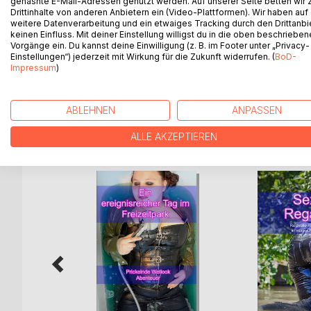
gehashte E-Mail-Adressen genutzt werden. Auf unserer Seite betten wir
dem natürlich auch die Gefühle, nicht zu kurz kom
Drittinhalte von anderen Anbietern ein (Video-Plattformen). Wir haben auf
weitere Datenverarbeitung und ein etwaiges Tracking durch den Drittanbi
Fotoshooting, in verschiedenster Kleidung, durchf
keinen Einfluss. Mit deiner Einstellung willigst du in die oben beschriebe
zu lesen. Mehr, möchte ich hier ungerne vorwegneh
Vorgänge ein. Du kannst deine Einwilligung (z. B. im Footer unter „Privacy-
Interessantes dabei sein. Bitte beachte, vor dem 
Einstellungen“) jederzeit mit Wirkung für die Zukunft widerrufen. (
BoD-
Impressum
)
der für Kinder nicht geeignet ist.
ABLEHNEN
ANPASSEN
WEITERE TITEL BEI
Bo
ALLE AKZEPTIEREN