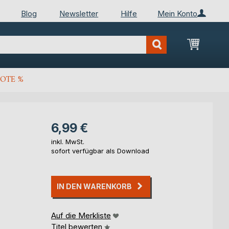
Blog
Newsletter
Hilfe
Mein Konto
Mein Wa
OTE %
6,99 €
inkl. MwSt.
sofort verfügbar als Download
IN DEN WARENKORB
Auf die Merkliste
Titel bewerten