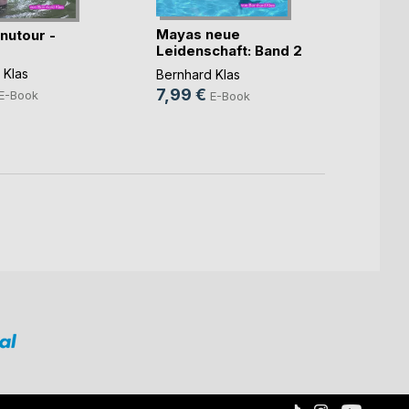
Wetlo
Mayas neue
nutour -
1 Sex
Leidenschaft: Band 2
- (...)
Bernha
 Klas
Bernhard Klas
7,99
7,99 €
E-Book
E-Book