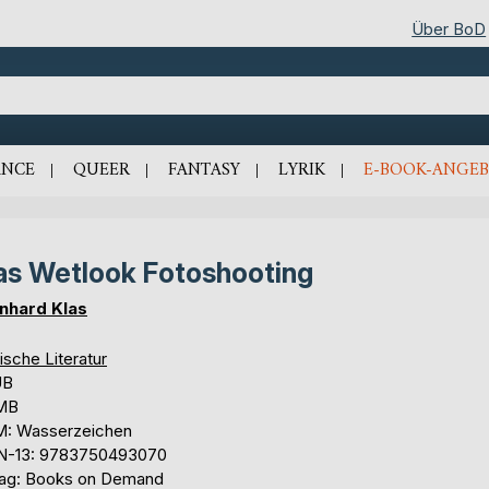
Über BoD
NCE
QUEER
FANTASY
LYRIK
E-BOOK-ANGEB
as Wetlook Fotoshooting
nhard Klas
ische Literatur
UB
 MB
: Wasserzeichen
N-13: 9783750493070
lag: Books on Demand