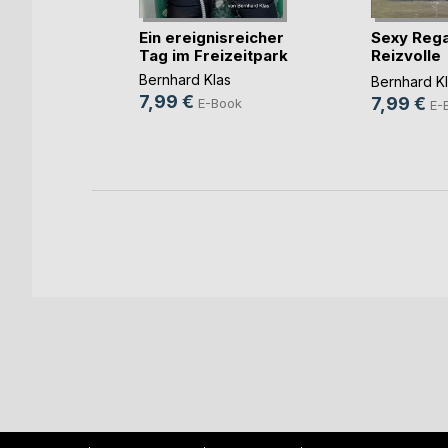
ng der
Ein ereignisreicher
Sexy Rega
in
Tag im Freizeitpark
Reizvolle
odrigo
Abenteuer(
Bernhard Klas
Bernhard K
7,99 €
7,99 €
E-Book
E-
ok
h