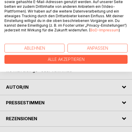
sowie gehashte E-Mail-Adressen genutzt werden. Auf unserer Seite
betten wir zudem Drittinhalte von anderen Anbietern ein (Video-
Plattformen). Wir haben auf die weitere Datenverarbeitung und ein
BESCHREIBUNG
etwaiges Tracking durch den Drittanbieter keinen Einfluss. Mit deiner
Einstellung willigst du in die oben beschriebenen Vorgänge ein. Du
kannst deine Einwilligung (z. B. im Footer unter „Privacy-Einstellungen“)
jederzeit mit Wirkung für die Zukunft widerrufen. (
BoD-Impressum
)
DIE ZEIT, 2006, Nr. 5: "Aus! Die Physik steckt in der Krise".
Das hat sich bis heute nicht geändert. Es geht nicht mehr
weiter voran, im Gegenteil: Die Fragen vermehren sich
ABLEHNEN
ANPASSEN
schneller als die Antworten. Also hat man sich wohl
verlaufen. Wie kommt man aus diesem Dilemma wieder
ALLE AKZEPTIEREN
heraus? Zurückblicken und in der Vergangenheit forschen,
wo man sich ge- oder verirrt hat.
AUTOR/IN
PRESSESTIMMEN
REZENSIONEN