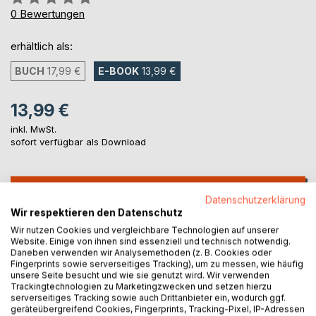
0%
0
Bewertungen
erhältlich als:
BUCH
17,99 €
E-BOOK
13,99 €
13,99 €
inkl. MwSt.
sofort verfügbar als Download
IN DEN WARENKORB
Datenschutzerklärung
Wir respektieren den Datenschutz
Auf die Merkliste
Wir nutzen Cookies und vergleichbare Technologien auf unserer
Website. Einige von ihnen sind essenziell und technisch notwendig.
Titel bewerten
Daneben verwenden wir Analysemethoden (z. B. Cookies oder
Fingerprints sowie serverseitiges Tracking), um zu messen, wie häufig
unsere Seite besucht und wie sie genutzt wird. Wir verwenden
Trackingtechnologien zu Marketingzwecken und setzen hierzu
serverseitiges Tracking sowie auch Drittanbieter ein, wodurch ggf.
geräteübergreifend Cookies, Fingerprints, Tracking-Pixel, IP-Adressen