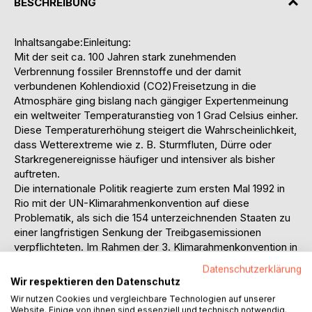
BESCHREIBUNG
Inhaltsangabe:Einleitung:
Mit der seit ca. 100 Jahren stark zunehmenden
Verbrennung fossiler Brennstoffe und der damit
verbundenen Kohlendioxid (CO2)Freisetzung in die
Atmosphäre ging bislang nach gängiger Expertenmeinung
ein weltweiter Temperaturanstieg von 1 Grad Celsius einher.
Diese Temperaturerhöhung steigert die Wahrscheinlichkeit,
dass Wetterextreme wie z. B. Sturmfluten, Dürre oder
Starkregenereignisse häufiger und intensiver als bisher
auftreten.
Die internationale Politik reagierte zum ersten Mal 1992 in
Rio mit der UN-Klimarahmenkonvention auf diese
Problematik, als sich die 154 unterzeichnenden Staaten zu
einer langfristigen Senkung der Treibgasemissionen
verpflichteten. Im Rahmen der 3. Klimarahmenkonvention in
Japan 1997 wurde schließlich im sog. Kyoto-Protokoll
Datenschutzerklärung
festgelegt, dass bis zum Jahr 2012 die 35 ratifizierenden
Wir respektieren den Datenschutz
Industrieländer ihre CO2-Emissionen insgesamt um
Wir nutzen Cookies und vergleichbare Technologien auf unserer
mindestens 5 % im Vergleich zum Referenzjahr 1990
Website. Einige von ihnen sind essenziell und technisch notwendig.