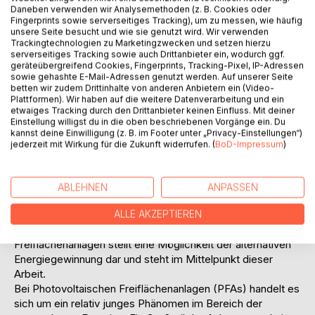
verringern. Die Reduktionsvorgabe für Deutschland wurde
Daneben verwenden wir Analysemethoden (z. B. Cookies oder
Fingerprints sowie serverseitiges Tracking), um zu messen, wie häufig
mit 21 % bis zum Jahr 2012 im Vergleich zum Jahr 1990
unsere Seite besucht und wie sie genutzt wird. Wir verwenden
festgesetzt. Dieses Ziel soll nach dem Willen der
Trackingtechnologien zu Marketingzwecken und setzen hierzu
Bundesregierung v. a. durch den verstärkten Einsatz
serverseitiges Tracking sowie auch Drittanbieter ein, wodurch ggf.
geräteübergreifend Cookies, Fingerprints, Tracking-Pixel, IP-Adressen
erneuerbarer Energien erfüllt werden. Zusätzlich wurde
sowie gehashte E-Mail-Adressen genutzt werden. Auf unserer Seite
durch die Atomgesetzesnovelle vom April 2002 der
betten wir zudem Drittinhalte von anderen Anbietern ein (Video-
Ausstieg aus der Kernenergie bis zum Jahre 2020
Plattformen). Wir haben auf die weitere Datenverarbeitung und ein
beschlossen, was eine weitere Forcierung der Entwicklung
etwaiges Tracking durch den Drittanbieter keinen Einfluss. Mit deiner
Einstellung willigst du in die oben beschriebenen Vorgänge ein. Du
und Förderung alternativer Energiequellen notwendig
kannst deine Einwilligung (z. B. im Footer unter „Privacy-Einstellungen“)
macht. Eine Möglichkeit, diese Reduktionsvorgabe zu
jederzeit mit Wirkung für die Zukunft widerrufen. (
BoD-Impressum
)
erreichen, ist die Erhöhung des Anteils erneuerbarer
Energien am gesamten Stromverbrauch. Erstes
Etappenziel in diesem Sinne ist die Steigerung des Anteils
ABLEHNEN
ANPASSEN
der erneuerbaren Energien auf 12,5 % im Jahr 2010 (zum
Vergleich: 6,25 % im Jahr 2000).
ALLE AKZEPTIEREN
Die photovoltaische Stromerzeugung mittels
Freiflächenanlagen stellt eine Möglichkeit der alternativen
Energiegewinnung dar und steht im Mittelpunkt dieser
Arbeit.
Bei Photovoltaischen Freiflächenanlagen (PFAs) handelt es
sich um ein relativ junges Phänomen im Bereich der