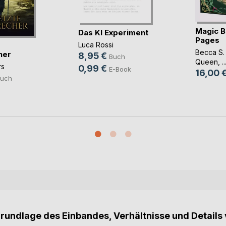
Magic B
Das KI Experiment
Pages
Luca Rossi
Becca S.
her
8,95 €
Buch
Queen
, ..
rs
0,99 €
E-Book
16,00 
uch
Grundlage des Einbandes, Verhältnisse und Details 