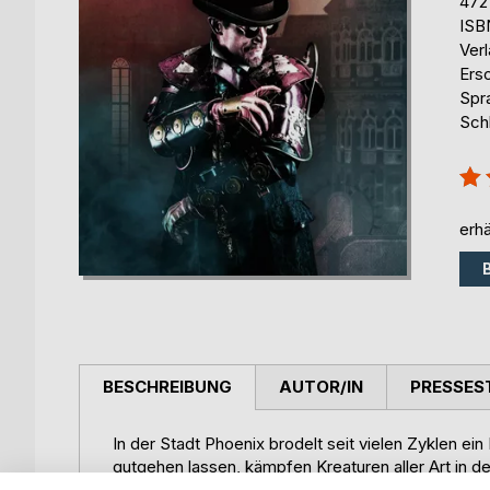
472
ISB
Ver
Ers
Spr
Sch
Bew
100
erhä
BESCHREIBUNG
AUTOR/IN
PRESSES
In der Stadt Phoenix brodelt seit vielen Zyklen e
gutgehen lassen, kämpfen Kreaturen aller Art in
Der Assassine Stan glaubt, dass er sein Leben na