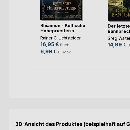
Parcae
Rhiannon - Keltische
Der letzte
arden
Hohepriesterin
Bannbrec
ch
Rainer C. Lichtsteiger
Greg Walte
16,95 €
14,99 €
Buch
B
6,99 €
E-Book
3D-Ansicht des Produktes (beispielhaft auf 