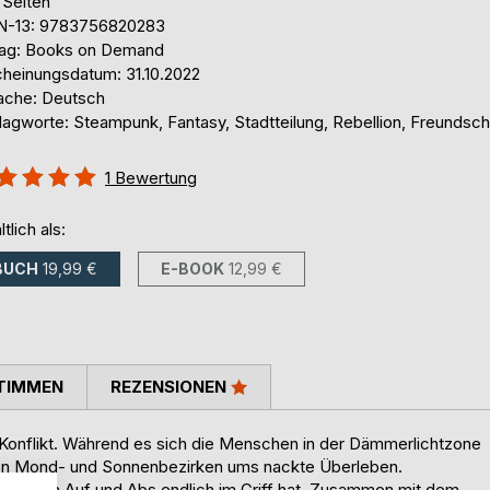
 Seiten
N-13: 9783756820283
lag: Books on Demand
cheinungsdatum: 31.10.2022
ache: Deutsch
lagworte: Steampunk, Fantasy, Stadtteilung, Rebellion, Freundsch
ertung::
1
Bewertung
%
ltlich als:
BUCH
19,99 €
E-BOOK
12,99 €
TIMMEN
REZENSIONEN
in Konflikt. Während es sich die Menschen in der Dämmerlichtzone
 den Mond- und Sonnenbezirken ums nackte Überleben.
ch vielen Auf und Abs endlich im Griff hat. Zusammen mit dem