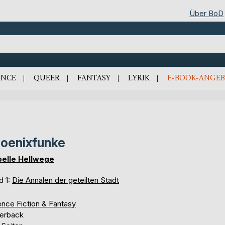
Über BoD
NCE
QUEER
FANTASY
LYRIK
E-BOOK-ANGEB
oenixfunke
belle Hellwege
d 1:
Die Annalen der geteilten Stadt
ence Fiction & Fantasy
erback