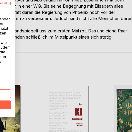
lärung
riedlich in einer WG. Bis seine Begegnung mit Elisabeth alles
ll ihre Kraft daran die Regierung von Phoenix noch vor der
.
Kreaturen zu verbessern. Jedoch sind nicht alle Menschen berei
wenden
es
nutzt
ch der Mondspiegelfluss zum ersten Mal rot. Das ungleiche Paar
tzen
 Freunden schließlich im Mittelpunkt eines sich stetig
owie
 zudem
 die
eter
nen
D