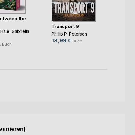
etween the
Yonna
Transport 9
Charlo
 Hale
,
Gabriella
25,0
Phillip P. Peterson
.
13,99 €
9,99
Buch
€
Buch
variieren)