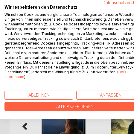
Datenschutzerk
Werwolf Julius und dessen Schwester Jen lebt ihr f
Wir respektieren den Datenschutz
ändert: Die Tochter des Polizeipräsidenten setzt a
Wir nutzen Cookies und vergleichbare Technologien auf unserer Website
anstehenden Wahl abzusetzen und die Rechte der 
Einige von ihnen sind essenziell und technisch notwendig. Daneben ver
wir Analysemethoden (z. B. Cookies oder Fingerprints sowie serverseitig
alte Vorurteile abzulegen.
Tracking), um zu messen, wie häufig unsere Seite besucht und wie sie ge
Nach einer eskalierten Demonstration verfärbt si
wird. Wir verwenden Trackingtechnologien zu Marketingzwecken und se
steht zusammen mit dem Magier Pierre und anderen
hierzu serverseitiges Tracking sowie auch Drittanbieter ein, wodurch ggf.
geräteübergreifend Cookies, Fingerprints, Tracking-Pixel, IP-Adressen s
zuspitzenden Konflikt.
gehashte E-Mail-Adressen genutzt werden. Auf unserer Seite betten wir
Drittinhalte von anderen Anbietern ein (Video-Plattformen). Wir haben auf
weitere Datenverarbeitung und ein etwaiges Tracking durch den Drittanbi
keinen Einfluss. Mit deiner Einstellung willigst du in die oben beschriebe
Vorgänge ein. Du kannst deine Einwilligung (z. B. im Footer unter „Privacy-
WEITERE TITEL BEI
Bo
Einstellungen“) jederzeit mit Wirkung für die Zukunft widerrufen. (
BoD-
Impressum
)
ABLEHNEN
ANPASSEN
ALLE AKZEPTIEREN