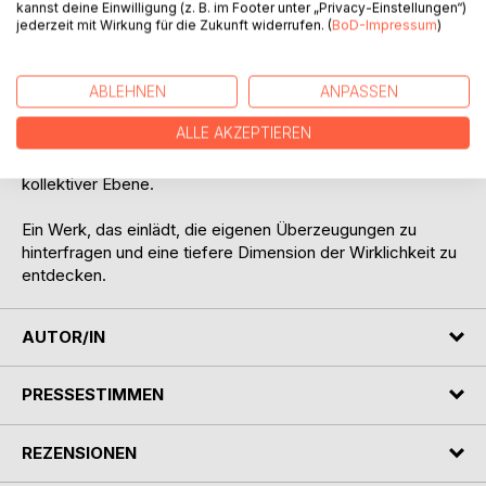
Entwicklung und soziale Strukturen gegenseitig
kannst deine Einwilligung (z. B. im Footer unter „Privacy-Einstellungen“)
beeinflussen.
jederzeit mit Wirkung für die Zukunft widerrufen. (
BoD-Impressum
)
Die Essenz dieses Buches ist die Überzeugung, dass
wahre Erkenntnis durch innere Einkehr und Mitgefühl
ABLEHNEN
ANPASSEN
erreicht wird - und dass alles Seiende miteinander
ALLE AKZEPTIEREN
verbunden ist. Daraus ergibt sich eine erweiterte
Verantwortung, sowohl auf individueller als auch auf
kollektiver Ebene.
Ein Werk, das einlädt, die eigenen Überzeugungen zu
hinterfragen und eine tiefere Dimension der Wirklichkeit zu
entdecken.
AUTOR/IN
PRESSESTIMMEN
REZENSIONEN