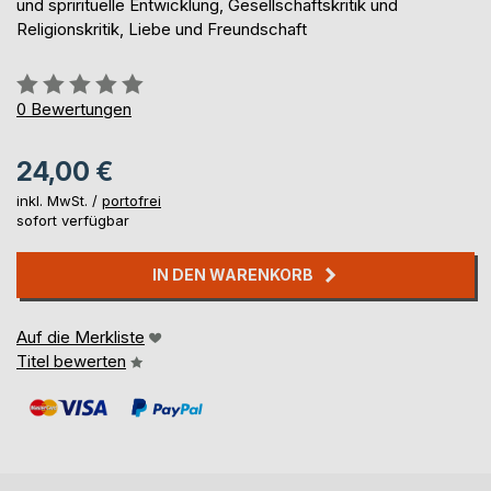
und sprirituelle Entwicklung, Gesellschaftskritik und
Religionskritik, Liebe und Freundschaft
Bewertung::
0%
0
Bewertungen
24,00 €
inkl. MwSt. /
portofrei
sofort verfügbar
IN DEN WARENKORB
Auf die Merkliste
Titel bewerten