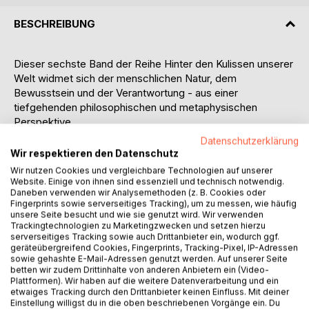
BESCHREIBUNG
Dieser sechste Band der Reihe Hinter den Kulissen unserer
Welt widmet sich der menschlichen Natur, dem
Bewusstsein und der Verantwortung - aus einer
tiefgehenden philosophischen und metaphysischen
Perspektive.
Datenschutzerklärung
Der Autor diskutiert zentrale Konzepte wie Genie,
Wir respektieren den Datenschutz
Aggression, Intelligenz, Charakter, Beziehungen sowie den
Wir nutzen Cookies und vergleichbare Technologien auf unserer
Umgang mit Emotionen und Konflikten. Dabei zieht er
Website. Einige von ihnen sind essenziell und technisch notwendig.
Daneben verwenden wir Analysemethoden (z. B. Cookies oder
Vergleiche zu Denkern wie Schopenhauer und Laotse und
Fingerprints sowie serverseitiges Tracking), um zu messen, wie häufig
bezieht sich auf die Seth-Texte von Jane Roberts, um
unsere Seite besucht und wie sie genutzt wird. Wir verwenden
verschiedene Blickwinkel zu beleuchten.
Trackingtechnologien zu Marketingzwecken und setzen hierzu
serverseitiges Tracking sowie auch Drittanbieter ein, wodurch ggf.
geräteübergreifend Cookies, Fingerprints, Tracking-Pixel, IP-Adressen
Ein Schwerpunkt liegt auf der Kraft der Glaubenssätze und
sowie gehashte E-Mail-Adressen genutzt werden. Auf unserer Seite
des Willens, die unsere Realität formen. Der Text
betten wir zudem Drittinhalte von anderen Anbietern ein (Video-
hinterfragt die gesellschaftliche Fokussierung auf Leistung
Plattformen). Wir haben auf die weitere Datenverarbeitung und ein
etwaiges Tracking durch den Drittanbieter keinen Einfluss. Mit deiner
und künstliche Hierarchien und zeigt, wie sich spirituelle
Einstellung willigst du in die oben beschriebenen Vorgänge ein. Du