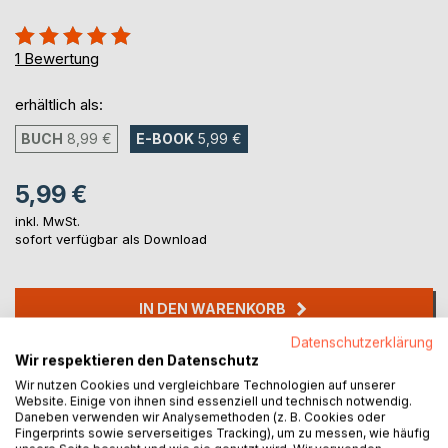
Bewertung::
100%
1
Bewertung
erhältlich als:
BUCH
8,99 €
E-BOOK
5,99 €
5,99 €
inkl. MwSt.
sofort verfügbar als Download
IN DEN WARENKORB
Datenschutzerklärung
Wir respektieren den Datenschutz
Auf die Merkliste
Wir nutzen Cookies und vergleichbare Technologien auf unserer
Titel bewerten
Website. Einige von ihnen sind essenziell und technisch notwendig.
Daneben verwenden wir Analysemethoden (z. B. Cookies oder
Fingerprints sowie serverseitiges Tracking), um zu messen, wie häufig