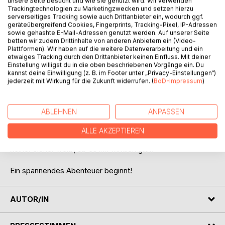
unsere Seite besucht und wie sie genutzt wird. Wir verwenden
Trackingtechnologien zu Marketingzwecken und setzen hierzu
serverseitiges Tracking sowie auch Drittanbieter ein, wodurch ggf.
geräteübergreifend Cookies, Fingerprints, Tracking-Pixel, IP-Adressen
sowie gehashte E-Mail-Adressen genutzt werden. Auf unserer Seite
betten wir zudem Drittinhalte von anderen Anbietern ein (Video-
BESCHREIBUNG
Plattformen). Wir haben auf die weitere Datenverarbeitung und ein
etwaiges Tracking durch den Drittanbieter keinen Einfluss. Mit deiner
Einstellung willigst du in die oben beschriebenen Vorgänge ein. Du
kannst deine Einwilligung (z. B. im Footer unter „Privacy-Einstellungen“)
Tief im Dschungel lauern Gefahren
jederzeit mit Wirkung für die Zukunft widerrufen. (
BoD-Impressum
)
Das Dorfmädchen Gini, der Kronprinz Maximus, Professor
McKinsey und Phönix Flame begeben sich auf die Suche
ABLEHNEN
ANPASSEN
nach Ginis Eltern. Auf der Flucht vor den Soldaten des
Königs gehen sie tief in den Dschungel um den
ALLE AKZEPTIEREN
sagenumwobenen Elfenbeintempel zu finden, von dem
keiner sicher weiß, ob es ihn wirklich gibt.
Ein spannendes Abenteuer beginnt!
AUTOR/IN