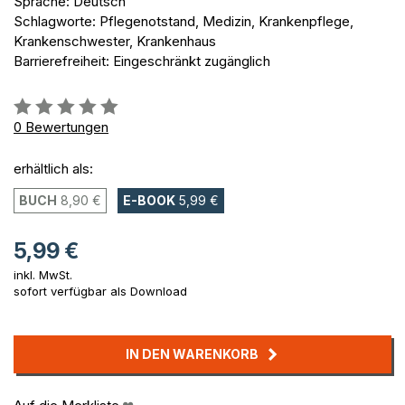
Sprache: Deutsch
Schlagworte: Pflegenotstand, Medizin, Krankenpflege,
Krankenschwester, Krankenhaus
Barrierefreiheit: Eingeschränkt zugänglich
Bewertung::
0%
0
Bewertungen
erhältlich als:
BUCH
8,90 €
E-BOOK
5,99 €
5,99 €
inkl. MwSt.
sofort verfügbar als Download
IN DEN WARENKORB