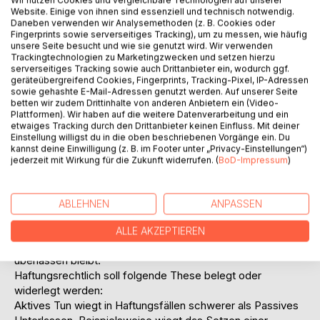
Wir nutzen Cookies und vergleichbare Technologien auf unserer
Pflegeversicherungsgesetzes sind erstens, dass
Website. Einige von ihnen sind essenziell und technisch notwendig.
Altenhilfeträger zunehmend mehr Pflegehilfskräfte als
Daneben verwenden wir Analysemethoden (z. B. Cookies oder
Pflegefachkräfte einstellen, was zweitens bewirkt, dass
Fingerprints sowie serverseitiges Tracking), um zu messen, wie häufig
unsere Seite besucht und wie sie genutzt wird. Wir verwenden
der Verantwortungsdruck auf das Pflegepersonal
Trackingtechnologien zu Marketingzwecken und setzen hierzu
insgesamt stärker wird und eine Haftungsverschärfung
serverseitiges Tracking sowie auch Drittanbieter ein, wodurch ggf.
nach sich zieht. Inwieweit sich dieser Druck auf den Träger
geräteübergreifend Cookies, Fingerprints, Tracking-Pixel, IP-Adressen
sowie gehashte E-Mail-Adressen genutzt werden. Auf unserer Seite
erhöht soll an späterer Stelle geklärt werden. Hier sollen im
betten wir zudem Drittinhalte von anderen Anbietern ein (Video-
Kernbereich der Auseinandersetzung mit dem Thema
Plattformen). Wir haben auf die weitere Datenverarbeitung und ein
Pflegefehler Transparenz und Orientierung über deren
etwaiges Tracking durch den Drittanbieter keinen Einfluss. Mit deiner
Einstellung willigst du in die oben beschriebenen Vorgänge ein. Du
Entstehung und Ursache dargestellt werden sowie die
kannst deine Einwilligung (z. B. im Footer unter „Privacy-Einstellungen“)
haftungsrechtlichen Folgen, die einen Imageverlust und
jederzeit mit Wirkung für die Zukunft widerrufen. (
BoD-Impressum
)
einen finanziellen Schaden für den Träger einer
Pflegeeinrichtung bedeuten können. Unter Einbeziehung
des Pflegequalitätssicherungsgesetzes ( PQsG ) werden
ABLEHNEN
ANPASSEN
Instrumente zur Vermeidung von Pflegefehlern vorgestellt,
deren Implementierung von der Struktur der
ALLE AKZEPTIEREN
Pflegeeinrichtung abhängt und ihr an dieser Stelle selbst
überlassen bleibt.
Haftungsrechtlich soll folgende These belegt oder
widerlegt werden:
Aktives Tun wiegt in Haftungsfällen schwerer als Passives