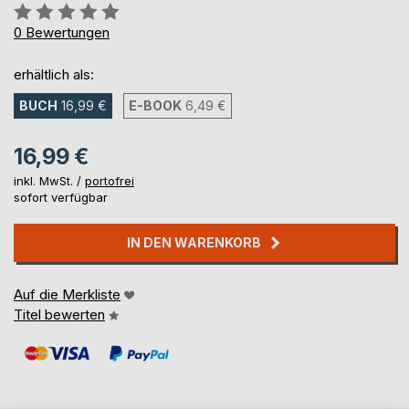
Bewertung::
0%
0
Bewertungen
erhältlich als:
BUCH
16,99 €
E-BOOK
6,49 €
16,99 €
inkl. MwSt. /
portofrei
sofort verfügbar
IN DEN WARENKORB
Auf die Merkliste
Titel bewerten