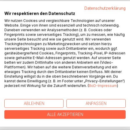
Datenschutzerklärung
Wir respektieren den Datenschutz
BESCHREIBUNG
Wir nutzen Cookies und vergleichbare Technologien auf unserer
Website. Einige von ihnen sind essenziell und technisch notwendig.
Daneben verwenden wir Analysemethoden (z. B. Cookies oder
Pflaumenblüte in Kyoto, lange Corona-Schatten und eine
Fingerprints sowie serverseitiges Tracking), um zu messen, wie häufig
bunt gemischte Reisegruppe, so "wanderte" der Autor im
unsere Seite besucht und wie sie genutzt wird. Wir verwenden
März 2020 durch Japans Kernland. Im Gepäck hatte der
Trackingtechnologien zu Marketingzwecken und setzen hierzu
serverseitiges Tracking sowie auch Drittanbieter ein, wodurch ggf.
Lyrikliebhaber Bashos Klassiker "Auf schmalen Pfaden
geräteübergreifend Cookies, Fingerprints, Tracking-Pixel, IP-Adressen
durchs Hinterland" - die Anregung für diesen kurzweiligen
sowie gehashte E-Mail-Adressen genutzt werden. Auf unserer Seite
Reisebericht.
betten wir zudem Drittinhalte von anderen Anbietern ein (Video-
Plattformen). Wir haben auf die weitere Datenverarbeitung und ein
etwaiges Tracking durch den Drittanbieter keinen Einfluss. Mit deiner
Ein Zeitdokument mit Haiku.
Einstellung willigst du in die oben beschriebenen Vorgänge ein. Du
kannst deine Einwilligung (z. B. im Footer unter „Privacy-Einstellungen“)
jederzeit mit Wirkung für die Zukunft widerrufen. (
BoD-Impressum
)
AUTOR/IN
ABLEHNEN
ANPASSEN
PRESSESTIMMEN
ALLE AKZEPTIEREN
REZENSIONEN