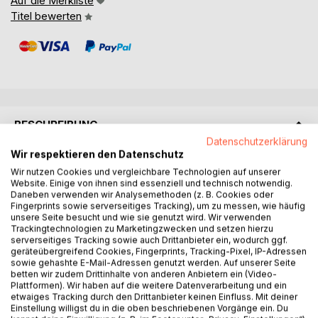
Auf die Merkliste
Titel bewerten
BESCHREIBUNG
Datenschutzerklärung
Wir respektieren den Datenschutz
Manchmal braucht es keine großen Worte. Sondern ein
Wir nutzen Cookies und vergleichbare Technologien auf unserer
leises Schnauben. Einen Blick voller Präsenz. Einen
Website. Einige von ihnen sind essenziell und technisch notwendig.
Moment mit einem Pferd, der uns erinnert, wer wir wirklich
Daneben verwenden wir Analysemethoden (z. B. Cookies oder
Fingerprints sowie serverseitiges Tracking), um zu messen, wie häufig
sind.
unsere Seite besucht und wie sie genutzt wird. Wir verwenden
Ein Ohr kippt, ein Atemzug wärmt, ein Blick trifft und
Trackingtechnologien zu Marketingzwecken und setzen hierzu
plötzlich spüren wir, dass wir längst verbunden sind.
serverseitiges Tracking sowie auch Drittanbieter ein, wodurch ggf.
geräteübergreifend Cookies, Fingerprints, Tracking-Pixel, IP-Adressen
Mit uns selbst. Mit dem Leben. Mit etwas Größerem.
sowie gehashte E-Mail-Adressen genutzt werden. Auf unserer Seite
Dieses Buch ist eine Einladung:
betten wir zudem Drittinhalte von anderen Anbietern ein (Video-
Zum Innehalten. Zum Erinnern. Zum Wiederfühlen.
Plattformen). Wir haben auf die weitere Datenverarbeitung und ein
etwaiges Tracking durch den Drittanbieter keinen Einfluss. Mit deiner
Pferdeweisheiten fürs Herz versammelt Gedanken und
Einstellung willigst du in die oben beschriebenen Vorgänge ein. Du
Impulse, die aus Begegnungen geboren wurden mit