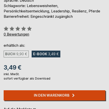
Sprache: Deutsch
Schlagworte: Lebensweisheiten,
Persönlichkeitsentwicklung, Leadership, Resilienz, Pferde
Barrierefreiheit: Eingeschränkt zugänglich
Bewertung::
0%
0
Bewertungen
erhältlich als:
BUCH
9,90 €
E-BOOK
3,49 €
3,49 €
inkl. MwSt.
sofort verfügbar als Download
IN DEN WARENKORB