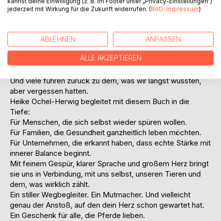
kannst deine Einwilligung (z. B. im Footer unter „Privacy-Einstellungen“)
Wesen, die nicht sprechen müssen, um uns tief zu
jederzeit mit Wirkung für die Zukunft widerrufen. (
BoD-Impressum
)
berühren.
Pferde lehren uns mit jedem Atemzug, was es heißt, echt
zu sein:
ABLEHNEN
ANPASSEN
Klar im Blick. Geduldig im Sein. Liebevoll in der Wahrheit.
ALLE AKZEPTIEREN
Manche Zeilen machen Mut.
Andere bringen zum Lächeln.
Und viele führen zurück zu dem, was wir längst wussten,
aber vergessen hatten.
Heike Ochel-Herwig begleitet mit diesem Buch in die
Tiefe:
Für Menschen, die sich selbst wieder spüren wollen.
Für Familien, die Gesundheit ganzheitlich leben möchten.
Für Unternehmen, die erkannt haben, dass echte Stärke mit
innerer Balance beginnt.
Mit feinem Gespür, klarer Sprache und großem Herz bringt
sie uns in Verbindung, mit uns selbst, unseren Tieren und
dem, was wirklich zählt.
Ein stiller Wegbegleiter. Ein Mutmacher. Und vielleicht
genau der Anstoß, auf den dein Herz schon gewartet hat.
Ein Geschenk für alle, die Pferde lieben.