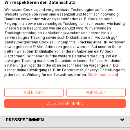
Wir respektieren den Datenschutz
Dieses Buch bietet einen ersten intensiven Einblick in die
Wir nutzen Cookies und vergleichbare Technologien auf unserer
Welt der pferdegestützten Therapie, speziell im Einsatz bei
Website. Einige von ihnen sind essenziell und technisch notwendig.
Daneben verwenden wir Analysemethoden (z. B. Cookies oder
Kindern mit Verhaltensauffälligkeiten.
Fingerprints sowie serverseitiges Tracking), um zu messen, wie häufig
Erfahren Sie:
unsere Seite besucht und wie sie genutzt wird. Wir verwenden
- wie Pferde als "Co-Therapeuten" wirken und welche
Trackingtechnologien zu Marketingzwecken und setzen hierzu
serverseitiges Tracking sowie auch Drittanbieter ein, wodurch ggf.
besonderen Eigenschaften sie mitbringen
geräteübergreifend Cookies, Fingerprints, Tracking-Pixel, IP-Adressen
- welche therapeutischen Ansätze, Methoden und
sowie gehashte E-Mail-Adressen genutzt werden. Auf unserer Seite
Interventionsformen sich in der Praxis bewährt haben,
betten wir zudem Drittinhalte von anderen Anbietern ein (Video-
Plattformen). Wir haben auf die weitere Datenverarbeitung und ein
- wie gezielte Übungen emotionale, soziale und motorische
etwaiges Tracking durch den Drittanbieter keinen Einfluss. Mit deiner
Kompetenzen fördern,
Einstellung willigst du in die oben beschriebenen Vorgänge ein. Du
- welche rechtlichen und organisatorischen
kannst deine Einwilligung (z. B. im Footer unter „Privacy-Einstellungen“)
jederzeit mit Wirkung für die Zukunft widerrufen. (
BoD-Impressum
)
Rahmenbedingungen wichtig sind.
ABLEHNEN
ANPASSEN
ALLE AKZEPTIEREN
AUTOR/IN
PRESSESTIMMEN