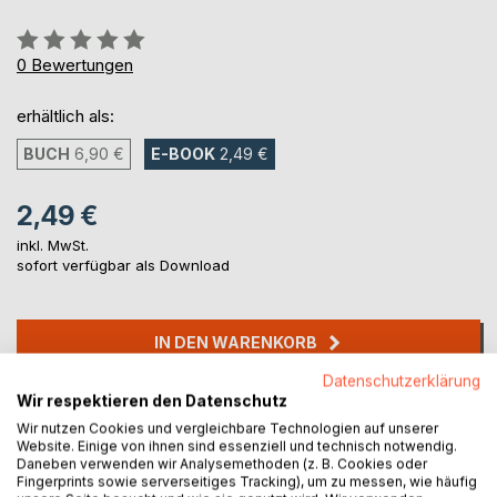
Bewertung::
0%
0
Bewertungen
erhältlich als:
BUCH
6,90 €
E-BOOK
2,49 €
2,49 €
inkl. MwSt.
sofort verfügbar als Download
IN DEN WARENKORB
Datenschutzerklärung
Wir respektieren den Datenschutz
Auf die Merkliste
Wir nutzen Cookies und vergleichbare Technologien auf unserer
Titel bewerten
Website. Einige von ihnen sind essenziell und technisch notwendig.
Daneben verwenden wir Analysemethoden (z. B. Cookies oder
Fingerprints sowie serverseitiges Tracking), um zu messen, wie häufig