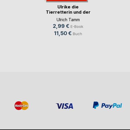
Ulrike die
Tierretterin und der
tr(...)
Ulrich Tamm
2,99 €
E-Book
11,50 €
Buch