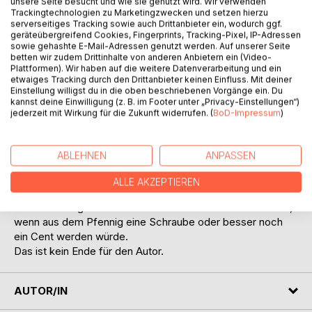
unsere Seite besucht und wie sie genutzt wird. Wir verwenden
Trackingtechnologien zu Marketingzwecken und setzen hierzu
serverseitiges Tracking sowie auch Drittanbieter ein, wodurch ggf.
geräteübergreifend Cookies, Fingerprints, Tracking-Pixel, IP-Adressen
sowie gehashte E-Mail-Adressen genutzt werden. Auf unserer Seite
betten wir zudem Drittinhalte von anderen Anbietern ein (Video-
BESCHREIBUNG
Plattformen). Wir haben auf die weitere Datenverarbeitung und ein
etwaiges Tracking durch den Drittanbieter keinen Einfluss. Mit deiner
Einstellung willigst du in die oben beschriebenen Vorgänge ein. Du
kannst deine Einwilligung (z. B. im Footer unter „Privacy-Einstellungen“)
Ein Pfennig geht den Weg seiner Bestimmung, durch alle
jederzeit mit Wirkung für die Zukunft widerrufen. (
BoD-Impressum
)
Höhen und Tiefen. Die Wertlosigkeit, welche er von
einigen/vielen Menschen erfährt, macht Ihn sehr, erst
traurig und dann depressiv. Selbstmordgedanken flammen
ABLEHNEN
ANPASSEN
immer wieder in Ihm auf. Aber wie? Und dann kommt noch
das Beste, der gehasste Euro.
ALLE AKZEPTIEREN
Jetzt, jetzt aber wirklich geht es mit den DM-Münzen und
Scheinen bergab. Aber was wäre das für eine Geschichte,
wenn aus dem Pfennig eine Schraube oder besser noch
ein Cent werden würde.
Das ist kein Ende für den Autor.
AUTOR/IN