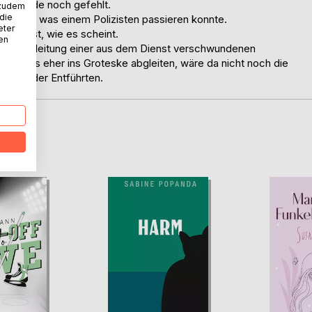
er gerade noch gefehlt.
 zudem
 die
­barste, was einem Polizisten passieren konnte.
eter
nichts ist, wie es scheint.
nen
fer in Begleitung einer aus dem Dienst verschwundenen
ße alles eher ins Groteske abgleiten, wäre da nicht noch die
aters der Entführten.
D