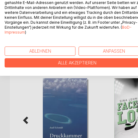
Das hatte Kriminalhauptkommissar Karl-Heinz Hilg
gehashte E-Mail-Adressen genutzt werden. Auf unserer Seite betten wir
Drittinhalte von anderen Anbietern ein (Video-Plattformen). Wir haben auf
Eine Kindesentführung war so ziemlich das Undank
weitere Datenverarbeitung und ein etwaiges Tracking durch den Drittanbi
Allerdings wird ihm schnell klar, daß in diesem Fall 
keinen Einfluss. Mit deiner Einstellung willigst du in die oben beschriebe
Ein fröhlich ins Telefon flötendes Entführungsop
Vorgänge ein. Du kannst deine Einwilligung (z. B. im Footer unter „Privacy-
Einstellungen“) jederzeit mit Wirkung für die Zukunft widerrufen. (
BoD-
Krankenschwester, nebst ihrem Krebspatienten, lie
Impressum
)
verschwundene Waffe aus dem Schreibtisch des V
ABLEHNEN
ANPASSEN
WEITERE TITEL BEI
Bo
ALLE AKZEPTIEREN