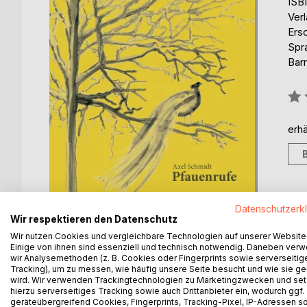
ISB
Ver
Ers
Spr
Barr
Bew
0%
erhä
Datenschutzerk
Wir respektieren den Datenschutz
Wir nutzen Cookies und vergleichbare Technologien auf unserer Website
Einige von ihnen sind essenziell und technisch notwendig. Daneben ver
wir Analysemethoden (z. B. Cookies oder Fingerprints sowie serverseitig
Tracking), um zu messen, wie häufig unsere Seite besucht und wie sie ge
BESCHREIBUNG
AUTOR/IN
PRESSES
wird. Wir verwenden Trackingtechnologien zu Marketingzwecken und se
hierzu serverseitiges Tracking sowie auch Drittanbieter ein, wodurch ggf.
geräteübergreifend Cookies, Fingerprints, Tracking-Pixel, IP-Adressen s