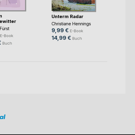
m
Hinte
Unterm Radar
ewitter
liegt
Christiane Hennings
Fürst
Marc St
9,99 €
E-Book
4,99
E-Book
14,99 €
Buch
€
14,9
Buch