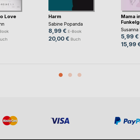
to Love
Harm
Mama i
Funkelg
nn
Sabine Popanda
Susanna 
8,99 €
Book
E-Book
5,99 €
20,00 €
uch
Buch
15,99 