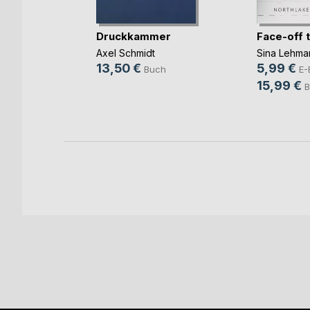
rbrennst
Druckkammer
Face-off 
Axel Schmidt
Sina Lehma
13,50 €
5,99 €
ok
Buch
E-
15,99 €
h
B