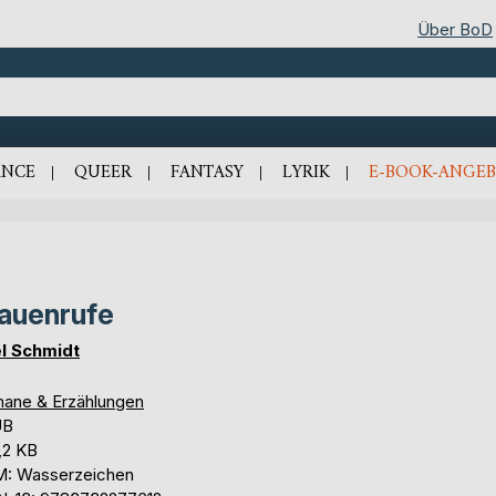
Über BoD
NCE
QUEER
FANTASY
LYRIK
E-BOOK-ANGEB
auenrufe
l Schmidt
ane & Erzählungen
UB
,2 KB
: Wasserzeichen