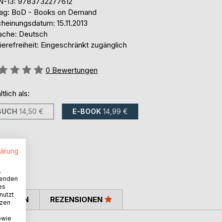
N-13: 9783732277612
lag: BoD - Books on Demand
cheinungsdatum: 15.11.2013
ache: Deutsch
ierefreiheit: Eingeschränkt zugänglich
ertung::
0
Bewertungen
ltlich als:
BUCH
14,50 €
E-BOOK
14,99 €
lärung
.
wenden
es
nutzt
TIMMEN
REZENSIONEN
tzen
owie