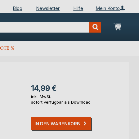
Blog
Newsletter
Hilfe
Mein Konto
Mein Wa
OTE %
14,99 €
inkl. MwSt.
sofort verfügbar als Download
IN DEN WARENKORB