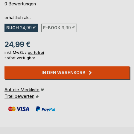
0%
0
Bewertungen
erhältlich als:
BUCH
24,99 €
E-BOOK
9,99 €
24,99 €
inkl. MwSt. /
portofrei
sofort verfügbar
IN DEN WARENKORB
Auf die Merkliste
Titel bewerten