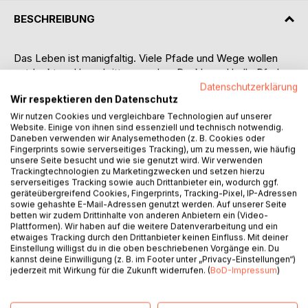
BESCHREIBUNG
Das Leben ist manigfaltig. Viele Pfade und Wege wollen
entdeckt und beschritten werden. Dunkle und helle Pfade
kreuzen unseren Weg. Unweigerlich werden beide
Datenschutzerklärung
Wir respektieren den Datenschutz
beschritten. Es kommt nur drauf an, wie wir sie betrachten.
Jeder dunkle Weg kann uns auf einen viel helleren führen,
Wir nutzen Cookies und vergleichbare Technologien auf unserer
Website. Einige von ihnen sind essenziell und technisch notwendig.
wenn wir die richtigen Lehren daraus ziehen.
Daneben verwenden wir Analysemethoden (z. B. Cookies oder
Fingerprints sowie serverseitiges Tracking), um zu messen, wie häufig
Hier betrachte und interpretiere ich diese Pfade anhand
unsere Seite besucht und wie sie genutzt wird. Wir verwenden
Trackingtechnologien zu Marketingzwecken und setzen hierzu
meiner Fotografien
serverseitiges Tracking sowie auch Drittanbieter ein, wodurch ggf.
geräteübergreifend Cookies, Fingerprints, Tracking-Pixel, IP-Adressen
Life is varied. Many paths and ways want to be discovered
sowie gehashte E-Mail-Adressen genutzt werden. Auf unserer Seite
betten wir zudem Drittinhalte von anderen Anbietern ein (Video-
and trodden. Dark and light paths cross our path. Inevitably,
Plattformen). Wir haben auf die weitere Datenverarbeitung und ein
both are trodden. It just depends on how we look at them.
etwaiges Tracking durch den Drittanbieter keinen Einfluss. Mit deiner
Any dark path can lead us to a much brighter one if we
Einstellung willigst du in die oben beschriebenen Vorgänge ein. Du
learn the right lessons from it.
kannst deine Einwilligung (z. B. im Footer unter „Privacy-Einstellungen“)
jederzeit mit Wirkung für die Zukunft widerrufen. (
BoD-Impressum
)
Here I look at and interpret these paths using my
photographs