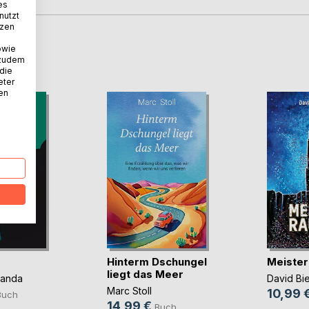
es
nutzt
tzen
owie
D
 zudem
 die
eter
nen
Hinterm Dschungel
Meister
liegt das Meer
panda
David Bi
Marc Stoll
10,99 
Buch
14,99 €
Buch