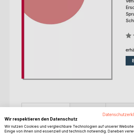
Ver
Ers
Spr
Schl
Bew
0%
erhä
BESCHREIBUNG
AUTOR/IN
PRESSES
Datenschutzerk
Wir respektieren den Datenschutz
Petron, der große Arbiter Elegantiarum wird hier 
Wir nutzen Cookies und vergleichbare Technologien auf unserer Website
zum Selbstgenuss ist dies eine narrative Antwort a
Einige von ihnen sind essenziell und technisch notwendig. Daneben ver