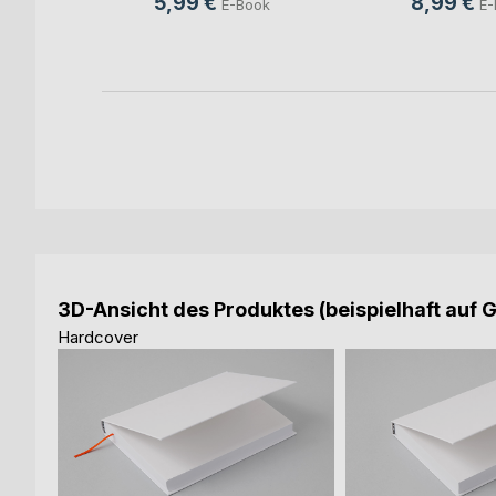
5,99 €
8,99 €
E-Book
E-
ch
ook
3D-Ansicht des Produktes (beispielhaft auf 
Hardcover