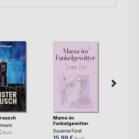
rausch
Mama im
Unter
Funkelgewitter
elmann
Christ
Susanna Fürst
€
14,9
Buch
15,99 €
Buch