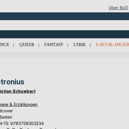
Über BoD
NCE
QUEER
FANTASY
LYRIK
E-BOOK-ANGEB
tronius
istian Schoeberl
ane & Erzählungen
dcover
Seiten
N-13: 9783758303234