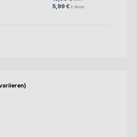
9,99
5,99 €
E-Book
variieren)