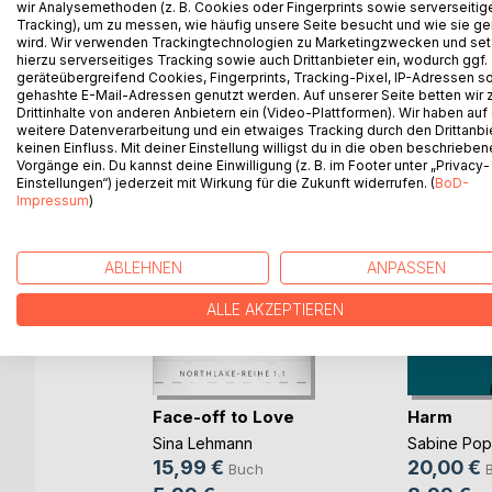
wir Analysemethoden (z. B. Cookies oder Fingerprints sowie serverseitig
Tracking), um zu messen, wie häufig unsere Seite besucht und wie sie ge
wird. Wir verwenden Trackingtechnologien zu Marketingzwecken und se
hierzu serverseitiges Tracking sowie auch Drittanbieter ein, wodurch ggf.
geräteübergreifend Cookies, Fingerprints, Tracking-Pixel, IP-Adressen s
WEITERE TITEL BEI
Bo
gehashte E-Mail-Adressen genutzt werden. Auf unserer Seite betten wir
Drittinhalte von anderen Anbietern ein (Video-Plattformen). Wir haben auf
weitere Datenverarbeitung und ein etwaiges Tracking durch den Drittanbi
keinen Einfluss. Mit deiner Einstellung willigst du in die oben beschriebe
Vorgänge ein. Du kannst deine Einwilligung (z. B. im Footer unter „Privacy-
Einstellungen“) jederzeit mit Wirkung für die Zukunft widerrufen. (
BoD-
Impressum
)
ABLEHNEN
ANPASSEN
ALLE AKZEPTIEREN
Face-off to Love
Harm
Sina Lehmann
Sabine Po
b und
15,99 €
20,00 €
Buch
ovic