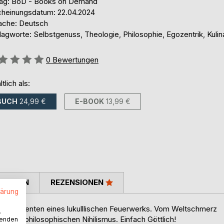
lag: BoD - Books on Demand
cheinungsdatum: 22.04.2024
ache: Deutsch
agworte: Selbstgenuss, Theologie, Philosophie, Egozentrik, Kulin
ertung::
0
Bewertungen
ltlich als:
BUCH
24,99 €
E-BOOK
13,99 €
TIMMEN
REZENSIONEN
lärung
zum Dirigenten eines lukulllischen Feuerwerks. Vom Weltschmerz
.
uf den philosophischen Nihilismus. Einfach Göttlich!
wenden