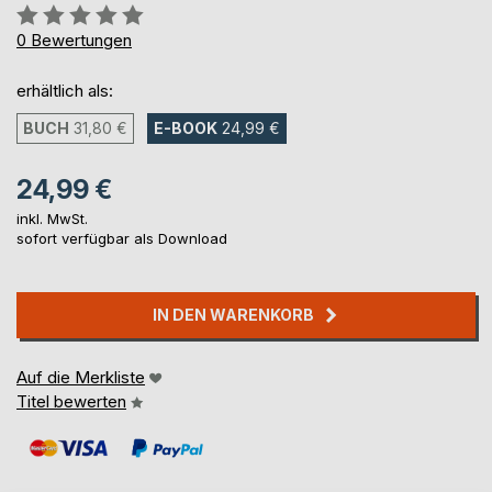
Bewertung::
0%
0
Bewertungen
erhältlich als:
BUCH
31,80 €
E-BOOK
24,99 €
24,99 €
inkl. MwSt.
sofort verfügbar als Download
IN DEN WARENKORB
Auf die Merkliste
Titel bewerten