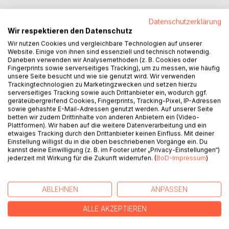
Datenschutzerklärung
Wir respektieren den Datenschutz
BESCHREIBUNG
Wir nutzen Cookies und vergleichbare Technologien auf unserer
Website. Einige von ihnen sind essenziell und technisch notwendig.
Daneben verwenden wir Analysemethoden (z. B. Cookies oder
Majestätische schneebedeckte Andengipfel, aktive
Fingerprints sowie serverseitiges Tracking), um zu messen, wie häufig
Vulkane, undurchdringliche Regenwälder und eine
unsere Seite besucht und wie sie genutzt wird. Wir verwenden
Trackingtechnologien zu Marketingzwecken und setzen hierzu
pazifische Küstenwüste gigantischer Länge – allein
serverseitiges Tracking sowie auch Drittanbieter ein, wodurch ggf.
landschaftlich bietet Peru schon eine faszinierende Welt
geräteübergreifend Cookies, Fingerprints, Tracking-Pixel, IP-Adressen
der Extreme. Hinzu kommen archäologische Stätten, die
sowie gehashte E-Mail-Adressen genutzt werden. Auf unserer Seite
betten wir zudem Drittinhalte von anderen Anbietern ein (Video-
eine fast 5000jährige Geschichte dokumentieren und jedes
Plattformen). Wir haben auf die weitere Datenverarbeitung und ein
Jahr Hunderttausende von Besuchern in ihren Bann ziehen
etwaiges Tracking durch den Drittanbieter keinen Einfluss. Mit deiner
und eine multiethnische Gesellschaft, die sich wie in
Einstellung willigst du in die oben beschriebenen Vorgänge ein. Du
kannst deine Einwilligung (z. B. im Footer unter „Privacy-Einstellungen“)
keinem anderen von der indianischen Kultur geprägten
jederzeit mit Wirkung für die Zukunft widerrufen. (
BoD-Impressum
)
Land präsentiert.
Ute Boewen weiß, wieso sich eine Reise nach Peru lohnt:
Die Landeskennerin besucht Peru seit 1977 intensiv und
ABLEHNEN
ANPASSEN
ließ sich 1981 im Andenstaat nieder. In der Fernseh-Serie
„Mit Weltenbummlern unterwegs“ hat sie mehrfach Land
ALLE AKZEPTIEREN
und Leute vorgestellt und arbeitet seit ihrer Rückkehr nach
Hamburg für namhafte deutsche Reiseveranstalter als