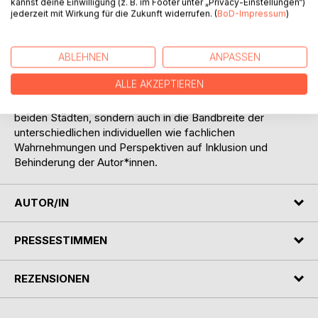
kannst deine Einwilligung (z. B. im Footer unter „Privacy-Einstellungen“)
Rehabilitationszentren, Schulen und Universitäten, aber
jederzeit mit Wirkung für die Zukunft widerrufen. (
BoD-Impressum
)
auch zur Umsetzung der UN-BRK in Isfahan, Hamburg und
den ländlichen Regionen der beiden Städte sowie zur
Reflexion allgemein gebräuchlicher Begriffe für
ABLEHNEN
ANPASSEN
„Behinderung“ im Deutschen und Farsi geschrieben. So
ALLE AKZEPTIEREN
geben die Beiträge nicht nur Einblicke in die Umsetzung,
Kämpfe und Debatten um Inklusion und Behinderung in den
beiden Städten, sondern auch in die Bandbreite der
unterschiedlichen individuellen wie fachlichen
Wahrnehmungen und Perspektiven auf Inklusion und
Behinderung der Autor*innen.
AUTOR/IN
PRESSESTIMMEN
REZENSIONEN