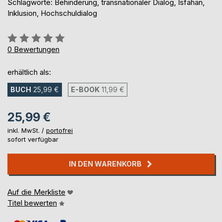
Schlagworte: Behinderung, transnationaler Dialog, Isfahan,
Inklusion, Hochschuldialog
Bewertung::
0%
0
Bewertungen
erhältlich als:
BUCH
25,99 €
E-BOOK
11,99 €
25,99 €
inkl. MwSt. /
portofrei
sofort verfügbar
IN DEN WARENKORB
Auf die Merkliste
Titel bewerten