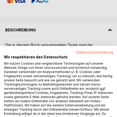
BESCHREIBUNG
Die in diesem Buch versammelten Texte sind die
Ergebnisse des dialogisch angelegten und vom Deutschen
Datenschutzerklärung
Akademischen Austauschdienst (DAAD) von 2017-2019
Wir respektieren den Datenschutz
geförderten Projekts „Dialogues on Disability and Inclusion
Wir nutzen Cookies und vergleichbare Technologien auf unserer
between Isfahan and Hamburg“. Gleichzeitig sind die Texte
Website. Einige von ihnen sind essenziell und technisch notwendig.
Daneben verwenden wir Analysemethoden (z. B. Cookies oder
aber auch das Ergebnis eines Schreibexperiments: über
Fingerprints sowie serverseitiges Tracking), um zu messen, wie häufig
alle universitären Hierarchien, fachlichen und sprachlichen
unsere Seite besucht und wie sie genutzt wird. Wir verwenden
Hindernisse hinweg haben Projektmitglieder aus den
Trackingtechnologien zu Marketingzwecken und setzen hierzu
verschiedenen Fakultäten der Isfahan University of Medical
serverseitiges Tracking sowie auch Drittanbieter ein, wodurch ggf.
geräteübergreifend Cookies, Fingerprints, Tracking-Pixel, IP-Adressen
Sciences und Projektmitglieder aus dem Institut für
sowie gehashte E-Mail-Adressen genutzt werden. Auf unserer Seite
Behindertenpädagogik der Universität Hamburg
betten wir zudem Drittinhalte von anderen Anbietern ein (Video-
Autor*innentandems gebildet und gemeinsam Texte in
Plattformen). Wir haben auf die weitere Datenverarbeitung und ein
etwaiges Tracking durch den Drittanbieter keinen Einfluss. Mit deiner
Deutsch, Englisch und Farsi zur Arbeit von NGOs von und
Einstellung willigst du in die oben beschriebenen Vorgänge ein. Du
für Menschen mit Behinderungen, Gesundheits- und