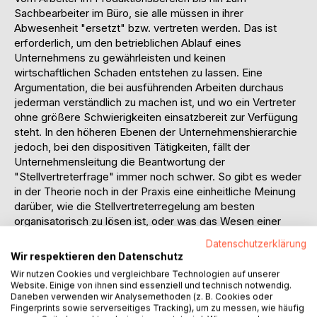
Sachbearbeiter im Büro, sie alle müssen in ihrer
Abwesenheit "ersetzt" bzw. vertreten werden. Das ist
erforderlich, um den betrieblichen Ablauf eines
Unternehmens zu gewährleisten und keinen
wirtschaftlichen Schaden entstehen zu lassen. Eine
Argumentation, die bei ausführenden Arbeiten durchaus
jederman verständlich zu machen ist, und wo ein Vertreter
ohne größere Schwierigkeiten einsatzbereit zur Verfügung
steht. In den höheren Ebenen der Unternehmenshierarchie
jedoch, bei den dispositiven Tätigkeiten, fällt der
Unternehmensleitung die Beantwortung der
"Stellvertreterfrage" immer noch schwer. So gibt es weder
in der Theorie noch in der Praxis eine einheitliche Meinung
darüber, wie die Stellvertreterregelung am besten
organisatorisch zu lösen ist, oder was das Wesen einer
Stellvertretung beinhaltet. Liegt für Gutenberg eine
Datenschutzerklärung
Stellvertretung dann vor, wenn der Stellvertreter befähigt
Wir respektieren den Datenschutz
und berechtigt ist, sachkundig und mit den notwendigen
Wir nutzen Cookies und vergleichbare Technologien auf unserer
Vollmachten ausgestattet zu handeln und zu entscheiden ,
Website. Einige von ihnen sind essenziell und technisch notwendig.
sieht Kosiol in der Stellvertretung nur die Zeitbesetzung
Daneben verwenden wir Analysemethoden (z. B. Cookies oder
Fingerprints sowie serverseitiges Tracking), um zu messen, wie häufig
einer Stelle .