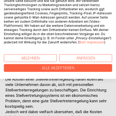
unsere Seite besucht und wie sie genutzt wird. Wir verwenden
Der Gedanke, daß die Stellverterregelung lediglich dazu
Trackingtechnologien zu Marketingzwecken und setzen hierzu
beiträgt, eine Vakanz zu überbrücken, schadet nicht nur
serverseitiges Tracking sowie auch Drittanbieter ein, wodurch ggf.
geräteübergreifend Cookies, Fingerprints, Tracking-Pixel, IP-Adressen
dem Image des potentiellen Stellvertreters, es zeigt auch,
sowie gehashte E-Mail-Adressen genutzt werden. Auf unserer Seite
wie wenig sich die Unternehmen mit dieser Frage
betten wir zudem Drittinhalte von anderen Anbietern ein (Video-
beschäftigen. So ist der Blick primär auf die zu vertretenen
Plattformen). Wir haben auf die weitere Datenverarbeitung und ein
etwaiges Tracking durch den Drittanbieter keinen Einfluss. Mit deiner
Funktion, und nicht auf die vertretende Person gerichtet,
Einstellung willigst du in die oben beschriebenen Vorgänge ein. Du
die Anforderungen einer Stelle stehen im Vordergrund. Die
kannst deine Einwilligung (z. B. im Footer unter „Privacy-Einstellungen“)
Stellvertretung kann durchaus als ein Instrument der
jederzeit mit Wirkung für die Zukunft widerrufen. (
BoD-Impressum
)
Fortbildung und Motivation der Mitarbeiter dienen , eine
Tatsache, die oft vergessen wird. Diese einseitige
Betrachtungsweise führt dazu, daß die Stellvertretung oft
ABLEHNEN
ANPASSEN
als "lästiges Übel oder Pflicht" angesehen wird und bei den
ALLE AKZEPTIEREN
Mitarbeitern eines Unternehmens mit einem negativem
Ansehen verbunden ist.
Die Kosten einer Stellvertreterregelung halten ebenfalls
viele Unternehmen davon ab, sich mit personellen
Stellvertreterregelungen zu beschäftigen. Die Einrichtung
eines Stellvertretungssystems ist ein ökonomisches
Problem, denn eine gute Stellvertreterregelung kann sehr
kostspielig sein.
Jedoch wird dabei vielfach übersehen, daß die Kosten