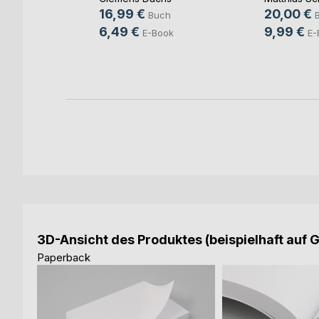
ut
16,99 €
20,00 €
Buch
ch
6,49 €
9,99 €
E-Book
E-
ook
3D-Ansicht des Produktes (beispielhaft auf 
Paperback