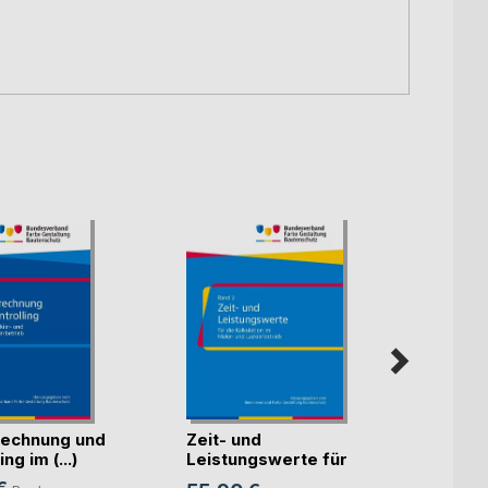
echnung und
Zeit- und
Künst
ng im (...)
Leistungswerte für
Intell
die K(...)