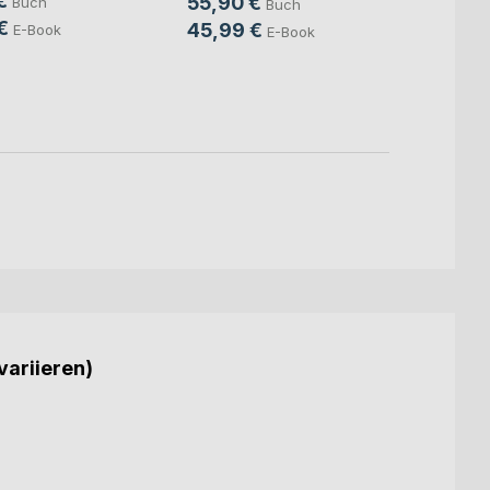
€
55,90 €
Buch
Buch
Mitte
Sven S
€
45,99 €
E-Book
E-Book
24,9
18,9
variieren)