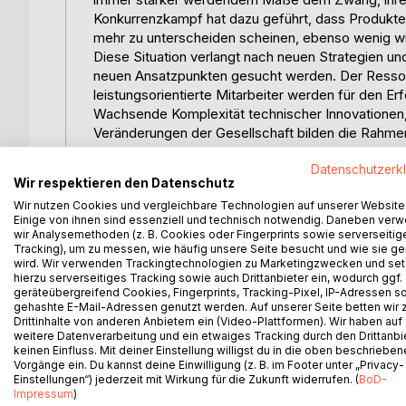
Konkurrenzkampf hat dazu geführt, dass Produkte 
mehr zu unterscheiden scheinen, ebenso wenig wi
Diese Situation verlangt nach neuen Strategien u
neuen Ansatzpunkten gesucht werden. Der Ressour
leistungsorientierte Mitarbeiter werden für den Er
Wachsende Komplexität technischer Innovationen, 
Veränderungen der Gesellschaft bilden die Rahme
Arbeit ist eine Untersuchung über die gravieren
Datenschutzerk
resultierenden Konsequenzen für das Personalm
Wir respektieren den Datenschutz
So soll geklärt werden, welche Tendenzen die Per
Wir nutzen Cookies und vergleichbare Technologien auf unserer Website
Personalmanagement reagieren kann. Ausgangspunkt
Einige von ihnen sind essenziell und technisch notwendig. Daneben ver
Literaturquellen, eine eigene empirische Erhebung
wir Analysemethoden (z. B. Cookies oder Fingerprints sowie serverseitig
Einleitungsteil) in insgesamt 3 Kapitel.
Tracking), um zu messen, wie häufig unsere Seite besucht und wie sie ge
wird. Wir verwenden Trackingtechnologien zu Marketingzwecken und se
Zu Beginn des 2. Kapitels werden zunächst einig
hierzu serverseitiges Tracking sowie auch Drittanbieter ein, wodurch ggf.
Später beleuchtet dieser Teil die Ziele des Per
geräteübergreifend Cookies, Fingerprints, Tracking-Pixel, IP-Adressen s
die Organisation des Personalbereichs.
gehashte E-Mail-Adressen genutzt werden. Auf unserer Seite betten wir
Drittinhalte von anderen Anbietern ein (Video-Plattformen). Wir haben auf
Im darauf folgenden Teil erfolgt einleitend eine k
weitere Datenverarbeitung und ein etwaiges Tracking durch den Drittanbi
verschiedenen externen Einflussfaktoren sind in v
keinen Einfluss. Mit deiner Einstellung willigst du in die oben beschriebe
Mitarbeiter im Unternehmen und die Unternehmen
Vorgänge ein. Du kannst deine Einwilligung (z. B. im Footer unter „Privacy-
Jeweils in Form einer Tabelle sind die wichtigst
Einstellungen“) jederzeit mit Wirkung für die Zukunft widerrufen. (
BoD-
Impressum
)
Personalmanagement sowie mitarbeiter- und unt