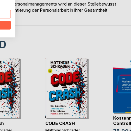
he des Personalmanagements wird an dieser Stellebewusst
en Orientierung der Personalarbeit in ihrer Gesamtheit
D
Kostenr
sh
CODE CRASH
Controlli
hrader
Matthias Schrader