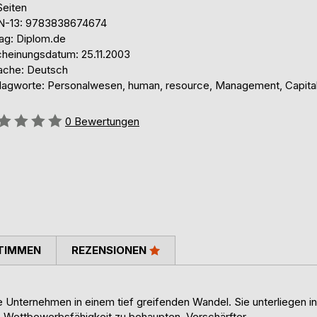
Seiten
N-13: 9783838674674
lag: Diplom.de
cheinungsdatum: 25.11.2003
ache: Deutsch
lagworte: Personalwesen, human, resource, Management, Capita
ertung::
0
Bewertungen
TIMMEN
REZENSIONEN
 Unternehmen in einem tief greifenden Wandel. Sie unterliegen in
Wettbewerbsfähigkeit zu behaupten. Verschärfter