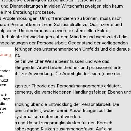
und Dienstleistungen in vielen Wirtschaftszweigen sich kaum
e ihre Erstellungsprozesse.
nd Problemlösungen. Um differenzieren zu können, muss nach
ce Personal kommt eine Schlüsselrolle zu: Qualifizierte und
folg eines Unternehmens zu einem existenziellen Faktor.
turbulente Entwicklungen auf den Märkten und nicht zuletzt die
nbedingungen der Personalarbeit. Gegenstand der vorliegenden
den Veränderungen des unternehmerischen Umfelds und die daraus
lärung
anagement.
sonalarbeit in welcher Weise beeinflussen und wie das
.
e vorliegender Arbeit bilden theorie- und praxisorientierte
wenden
 kam nicht zur Anwendung. Die Arbeit gliedert sich (ohne den
es
nutzt
tzen
e Grundlagen zur Theorie des Personalmanagements erläutert.
sonalmanagements, die verschiedenen Handlungsfelder, Ebenen un
owie
 zudem
 die
urze Abhandlung über die Entwicklung der Personalarbeit. Die
eter
ier Gruppen unterteilt, wobei deren Auswirkungen auf die
nen
 selbst systematisch untersucht werden.
en Chancen und Umsetzungsmöglichkeiten für den Bereich
ernehmensbezogene Risiken zusammengefasst. Auf eine