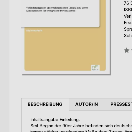
76 
ISB
Ver
Ers
Spr
Sch
Bew
0%
BESCHREIBUNG
AUTOR/IN
PRESSES
Inhaltsangabe:Einleitung:
Seit Beginn der 90er Jahre befinden sich deutsche
immer stärker werdendem Maße dem Zwang, ihre 