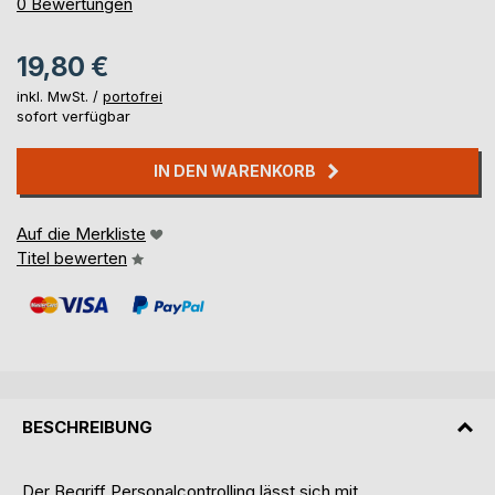
0%
0
Bewertungen
19,80 €
inkl. MwSt. /
portofrei
sofort verfügbar
IN DEN WARENKORB
Auf die Merkliste
Titel bewerten
BESCHREIBUNG
Der Begriff Personalcontrolling lässt sich mit