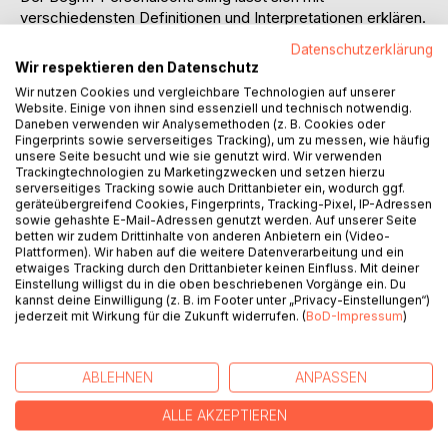
verschiedensten Definitionen und Interpretationen erklären.
Hier erfolgt eine Vorstellung einiger dieser Definitionen,
Datenschutzerklärung
ebenso wie ein Überblick der historischen Entwicklung des
Wir respektieren den Datenschutz
Personalcontrollings.
Wir nutzen Cookies und vergleichbare Technologien auf unserer
Website. Einige von ihnen sind essenziell und technisch notwendig.
Ziel dieses Buches ist in erster Linie aber, das
Daneben verwenden wir Analysemethoden (z. B. Cookies oder
Fingerprints sowie serverseitiges Tracking), um zu messen, wie häufig
Personalcontrolling mit seinen Aufgaben, Ausprägungen,
unsere Seite besucht und wie sie genutzt wird. Wir verwenden
Zielen und Methoden vorzustellen. Der Schwerpunkt wurde
Trackingtechnologien zu Marketingzwecken und setzen hierzu
bewusst auf die Methoden und Instrumente zur
serverseitiges Tracking sowie auch Drittanbieter ein, wodurch ggf.
geräteübergreifend Cookies, Fingerprints, Tracking-Pixel, IP-Adressen
Durchführung von Personalcontrolling gelegt. So wird die
sowie gehashte E-Mail-Adressen genutzt werden. Auf unserer Seite
Vielfältigkeit dieser Controllingart deutlich und es kann auf
betten wir zudem Drittinhalte von anderen Anbietern ein (Video-
unterschiedlichste Vor- und Nachteile der einzelnen
Plattformen). Wir haben auf die weitere Datenverarbeitung und ein
Instrumentarien hingewiesen werden.
etwaiges Tracking durch den Drittanbieter keinen Einfluss. Mit deiner
Einstellung willigst du in die oben beschriebenen Vorgänge ein. Du
kannst deine Einwilligung (z. B. im Footer unter „Privacy-Einstellungen“)
Ein weiterer wichtiger Aspekt der in diesem
jederzeit mit Wirkung für die Zukunft widerrufen. (
BoD-Impressum
)
Zusammenhang beschrieben wird, sind die rechtlichen
Bestimmungen, die bei der Durchführung und Anwendung
der Controllingmaßnahmen unbedingt berücksichtigt
ABLEHNEN
ANPASSEN
werden müssen.
ALLE AKZEPTIEREN