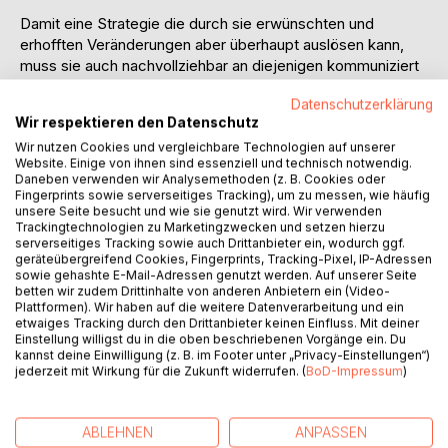
Damit eine Strategie die durch sie erwünschten und
erhofften Veränderungen aber überhaupt auslösen kann,
muss sie auch nachvollziehbar an diejenigen kommuniziert
werden, die sie umsetzen müssen. Hierbei beinhaltet das
Datenschutzerklärung
Beziehungskapital (BK alle Beziehungen zu
Wir respektieren den Datenschutz
organisationsexternen Gruppen/ Personen, z.B.:
Wir nutzen Cookies und vergleichbare Technologien auf unserer
Kundenbeziehungen, Lieferantenbeziehungen,
Website. Einige von ihnen sind essenziell und technisch notwendig.
Beziehungen zur Öffentlichkeit, Beziehungen zu
Daneben verwenden wir Analysemethoden (z. B. Cookies oder
Kapitalgebern/ Investoren/ Eignern, Beziehungen zu
Fingerprints sowie serverseitiges Tracking), um zu messen, wie häufig
Kooperationspartnern. Nachhaltige Wertschöpfungsnetze
unsere Seite besucht und wie sie genutzt wird. Wir verwenden
Trackingtechnologien zu Marketingzwecken und setzen hierzu
werden durch Kommunikation und Austausch mit anderen
serverseitiges Tracking sowie auch Drittanbieter ein, wodurch ggf.
Partnern geprägt. Es geht um eine ausgewogene Balance
geräteübergreifend Cookies, Fingerprints, Tracking-Pixel, IP-Adressen
von Zusammenarbeit und Wettbewerb. Mit moderner
sowie gehashte E-Mail-Adressen genutzt werden. Auf unserer Seite
betten wir zudem Drittinhalte von anderen Anbietern ein (Video-
Informations- und Kommunikationstechnik können sich die
Plattformen). Wir haben auf die weitere Datenverarbeitung und ein
Akteure im Markt rasch kennenlernen und in der
etwaiges Tracking durch den Drittanbieter keinen Einfluss. Mit deiner
Profitabilität ihrer Prozesse sowie in der Qualität ihrer
Einstellung willigst du in die oben beschriebenen Vorgänge ein. Du
kannst deine Einwilligung (z. B. im Footer unter „Privacy-Einstellungen“)
Produkte ihre Stellung im Wettbewerb erkennen.
jederzeit mit Wirkung für die Zukunft widerrufen. (
BoD-Impressum
)
Gleichzeitig findet ein Lernprozess auch dahingehend statt,
dass man im globalen Dorf aufeinander angewiesen ist und
deshalb versuchen sollte, in austauschender
ABLEHNEN
ANPASSEN
Zusammenarbeit füreinander nützlich zu sein: man lehrt