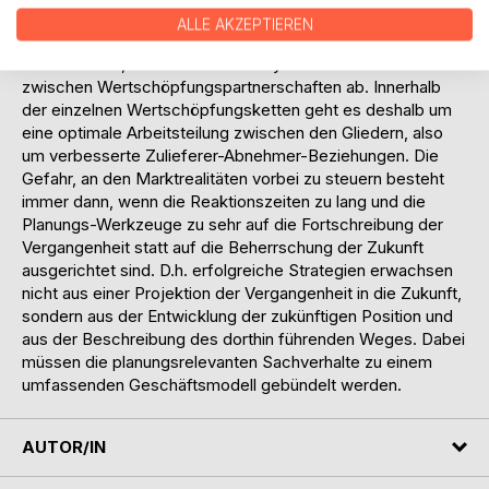
einander und lernt voneinander. Der Wettbewerb um den
ALLE AKZEPTIEREN
Kunden spielt sich nicht mehr zwischen direkten
Konkurrenten, sondern in einem Systemwettbewerb
zwischen Wertschöpfungspartnerschaften ab. Innerhalb
der einzelnen Wertschöpfungsketten geht es deshalb um
eine optimale Arbeitsteilung zwischen den Gliedern, also
um verbesserte Zulieferer-Abnehmer-Beziehungen. Die
Gefahr, an den Marktrealitäten vorbei zu steuern besteht
immer dann, wenn die Reaktionszeiten zu lang und die
Planungs-Werkzeuge zu sehr auf die Fortschreibung der
Vergangenheit statt auf die Beherrschung der Zukunft
ausgerichtet sind. D.h. erfolgreiche Strategien erwachsen
nicht aus einer Projektion der Vergangenheit in die Zukunft,
sondern aus der Entwicklung der zukünftigen Position und
aus der Beschreibung des dorthin führenden Weges. Dabei
müssen die planungsrelevanten Sachverhalte zu einem
umfassenden Geschäftsmodell gebündelt werden.
AUTOR/IN