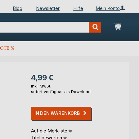
Blog
Newsletter
Hilfe
Mein Konto
Mein Wa
OTE %
4,99 €
inkl. MwSt.
sofort verfügbar als Download
IN DEN WARENKORB
Auf die Merkliste
Titel bewerten