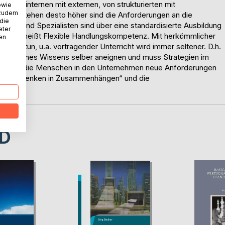
g von internen mit externen, von strukturierten mit
owie
 zudem
fügung stehen desto höher sind die Anforderungen an die
 die
räfte und Spezialisten sind über eine standardisierte Ausbildung
eter
ierfür heißt Flexible Handlungskompetenz. Mit herkömmlicher
nen
g zu tun, u.a. vortragender Unterricht wird immer seltener. D.h.
eil seines Wissens selber aneignen und muss Strategien im
uch auf die Menschen in den Unternehmen neue Anforderungen
en das „Denken in Zusammenhängen“ und die
D