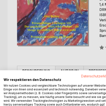
1,4
DRM
ISB
Ver
Ers
Spr
Barr
Bew
0%
BESCHREIBUNG
AUTOR/IN
PRESSES
Datenschutzerk
Wir respektieren den Datenschutz
Eine dermaßen bewährte Kulturtechnik wie die der S
Wir nutzen Cookies und vergleichbare Technologien auf unserer Website
der Welt verschwinden und wegen iPads oder ande
Einige von ihnen sind essenziell und technisch notwendig. Daneben ver
wer Buchstaben mit Handbewegungen zu Worten ver
wir Analysemethoden (z. B. Cookies oder Fingerprints sowie serverseitig
Tracking), um zu messen, wie häufig unsere Seite besucht und wie sie ge
ungleich mehr Hirnregionen. Im Zusammenhang mi
wird. Wir verwenden Trackingtechnologien zu Marketingzwecken und se
Begriffe im Fokus: Volume, Velocity, Variety, Val
hierzu serverseitiges Tracking sowie auch Drittanbieter ein, wodurch ggf.