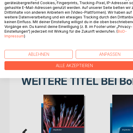
Nutzen generieren, es geht um die richtige Mischun
geräteübergreifend Cookies, Fingerprints, Tracking-Pixel, IP-Adressen s
gehashte E-Mail-Adressen genutzt werden. Auf unserer Seite betten wir
unstrukturierten Daten. Je weniger Daten zur Ver
Drittinhalte von anderen Anbietern ein (Video-Plattformen). Wir haben auf
analytische Kompetenz. Viele der benötigten Fachk
weitere Datenverarbeitung und ein etwaiges Tracking durch den Drittanbi
kaum noch heranzuziehen. Das moderne Konzept h
keinen Einfluss. Mit deiner Einstellung willigst du in die oben beschriebe
Vorgänge ein. Du kannst deine Einwilligung (z. B. im Footer unter „Privacy-
Wissensvermittlung hat dieses Lernen nur noch weni
Einstellungen“) jederzeit mit Wirkung für die Zukunft widerrufen. (
BoD-
der Auszubildende muss sich einen zunehmenden T
Impressum
)
Team entwickeln. In Verbindung damit kommen a
zu. Als besonders wichtige Qualifikationen werd
„Gruppenorientierung/ Teamfähigkeit“ angesehen.
ABLEHNEN
ANPASSEN
ALLE AKZEPTIEREN
WEITERE TITEL BEI
Bo