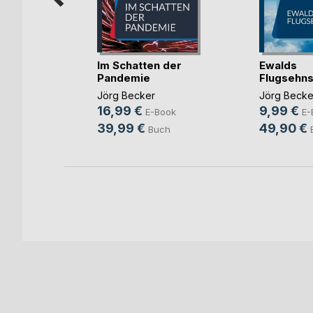
Im Schatten der
Ewalds
Pandemie
Flugsehns
Jörg Becker
Jörg Becke
ok
16,99 €
9,99 €
E-Book
E-
39,99 €
49,90 €
Buch