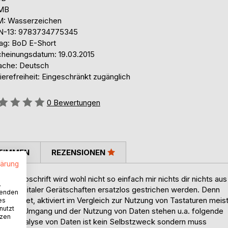
 MB
: Wasserzeichen
N-13: 9783734775345
lag: BoD E-Short
cheinungsdatum: 19.03.2015
ache: Deutsch
ierefreiheit: Eingeschränkt zugänglich
ertung::
0
Bewertungen
TIMMEN
REZENSIONEN
lärung
chreibschrift wird wohl nicht so einfach mir nichts dir nichts aus
.
rer digitaler Gerätschaften ersatzlos gestrichen werden. Denn
wenden
bindet, aktiviert im Vergleich zur Nutzung von Tastaturen meis
es
nutzt
t dem Umgang und der Nutzung von Daten stehen u.a. folgende
tzen
ue. Die Analyse von Daten ist kein Selbstzweck sondern muss