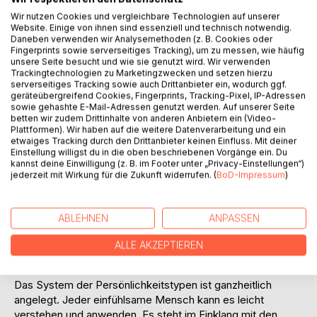
Wir nutzen Cookies und vergleichbare Technologien auf unserer
Website. Einige von ihnen sind essenziell und technisch notwendig.
Daneben verwenden wir Analysemethoden (z. B. Cookies oder
Fingerprints sowie serverseitiges Tracking), um zu messen, wie häufig
unsere Seite besucht und wie sie genutzt wird. Wir verwenden
BESCHREIBUNG
Trackingtechnologien zu Marketingzwecken und setzen hierzu
serverseitiges Tracking sowie auch Drittanbieter ein, wodurch ggf.
geräteübergreifend Cookies, Fingerprints, Tracking-Pixel, IP-Adressen
Das Wesen eines Menschen wird von wenigen
sowie gehashte E-Mail-Adressen genutzt werden. Auf unserer Seite
betten wir zudem Drittinhalte von anderen Anbietern ein (Video-
grundlegenden Faktoren bestimmt und offenbart sich
Plattformen). Wir haben auf die weitere Datenverarbeitung und ein
ständig und überall, nicht nur in Sprache, Mimik und Gestik.
etwaiges Tracking durch den Drittanbieter keinen Einfluss. Mit deiner
Wer solche Zeichen deuten kann, findet selbst zu Fremden
Einstellung willigst du in die oben beschriebenen Vorgänge ein. Du
kannst deine Einwilligung (z. B. im Footer unter „Privacy-Einstellungen“)
sofort einen guten Kontakt, denn er kann ihr Verhalten
jederzeit mit Wirkung für die Zukunft widerrufen. (
BoD-Impressum
)
vorausahnen.
Dieses Buch gibt hauptsächlich praktische Erfahrungen in
besonders gut verständlicher Weise wieder. Es leitet
ABLEHNEN
ANPASSEN
konkret zu einem deutlich erfolgreicheren Umgang mit
Menschen in fast allen Bereichen des Lebens an.
ALLE AKZEPTIEREN
Die zahlreichen authentischen Fotos und Geschichten
unterstützen die Aufnahme mit Gefühl und Verstand.
Das System der Persönlichkeitstypen ist ganzheitlich
angelegt. Jeder einfühlsame Mensch kann es leicht
verstehen und anwenden. Es steht im Einklang mit den