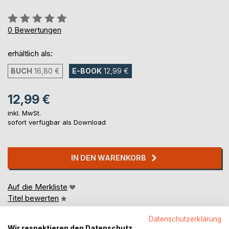
Bewertung::
0%
0
Bewertungen
erhältlich als:
BUCH
16,80 €
E-BOOK
12,99 €
12,99 €
inkl. MwSt.
sofort verfügbar als Download
IN DEN WARENKORB
Auf die Merkliste
Titel bewerten
Datenschutzerklärung
Wir respektieren den Datenschutz