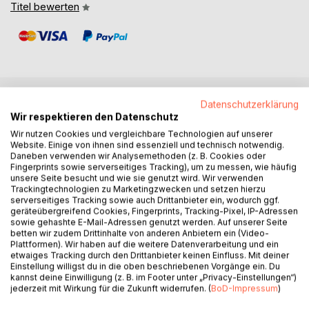
Titel bewerten
Datenschutzerklärung
BESCHREIBUNG
Wir respektieren den Datenschutz
Wir nutzen Cookies und vergleichbare Technologien auf unserer
Website. Einige von ihnen sind essenziell und technisch notwendig.
Haben Sie es satt, sich in Ihrem persönlichen oder
Daneben verwenden wir Analysemethoden (z. B. Cookies oder
beruflichen Leben festgefahren zu fühlen? Haben Sie mit
Fingerprints sowie serverseitiges Tracking), um zu messen, wie häufig
unsere Seite besucht und wie sie genutzt wird. Wir verwenden
einem geringen Selbstwertgefühl oder Selbstzweifeln zu
Trackingtechnologien zu Marketingzwecken und setzen hierzu
kämpfen? Sind Sie bereit, die Kontrolle zu übernehmen und
serverseitiges Tracking sowie auch Drittanbieter ein, wodurch ggf.
den Erfolg und das Glück zu erreichen, die Sie verdienen?
geräteübergreifend Cookies, Fingerprints, Tracking-Pixel, IP-Adressen
sowie gehashte E-Mail-Adressen genutzt werden. Auf unserer Seite
Dann haben Sie beim Kauf dieses Buches die richtige
betten wir zudem Drittinhalte von anderen Anbietern ein (Video-
Entscheidung getroffen.
Plattformen). Wir haben auf die weitere Datenverarbeitung und ein
etwaiges Tracking durch den Drittanbieter keinen Einfluss. Mit deiner
Einstellung willigst du in die oben beschriebenen Vorgänge ein. Du
Dieses Buch soll Menschen helfen, ihr ganzes Potenzial
kannst deine Einwilligung (z. B. im Footer unter „Privacy-Einstellungen“)
auszuschöpfen und ihre Ziele zu erreichen, indem sie sich
jederzeit mit Wirkung für die Zukunft widerrufen. (
BoD-Impressum
)
auf persönliches Wachstum konzentrieren. Wir behandeln