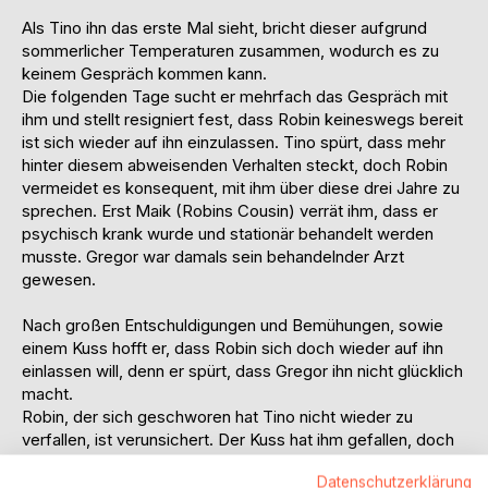
Als Tino ihn das erste Mal sieht, bricht dieser aufgrund
sommerlicher Temperaturen zusammen, wodurch es zu
keinem Gespräch kommen kann.
Die folgenden Tage sucht er mehrfach das Gespräch mit
ihm und stellt resigniert fest, dass Robin keineswegs bereit
ist sich wieder auf ihn einzulassen. Tino spürt, dass mehr
hinter diesem abweisenden Verhalten steckt, doch Robin
vermeidet es konsequent, mit ihm über diese drei Jahre zu
sprechen. Erst Maik (Robins Cousin) verrät ihm, dass er
psychisch krank wurde und stationär behandelt werden
musste. Gregor war damals sein behandelnder Arzt
gewesen.
Nach großen Entschuldigungen und Bemühungen, sowie
einem Kuss hofft er, dass Robin sich doch wieder auf ihn
einlassen will, denn er spürt, dass Gregor ihn nicht glücklich
macht.
Robin, der sich geschworen hat Tino nicht wieder zu
verfallen, ist verunsichert. Der Kuss hat ihm gefallen, doch
will er es nicht wahrhaben. Genauso wenig, dass er und
Datenschutzerklärung
Gregor gar nicht wirklich zusammenpassen. Dennoch