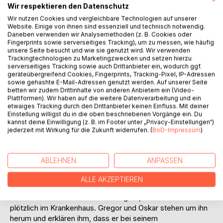
Wir respektieren den Datenschutz
beharrt er darauf, dass er glücklich ist, wie es gerade ist.
Wir nutzen Cookies und vergleichbare Technologien auf unserer
Erst, als sein guter Freund Ronny ihn mit einem Trick dazu
Website. Einige von ihnen sind essenziell und technisch notwendig.
bringt, sich selbst seine Gefühle einzugestehen, sieht er
Daneben verwenden wir Analysemethoden (z. B. Cookies oder
ein, dass er so nicht weitermachen kann. Er trennt sich
Fingerprints sowie serverseitiges Tracking), um zu messen, wie häufig
unsere Seite besucht und wie sie genutzt wird. Wir verwenden
kurzerhand von Gregor und kommt wieder mit Tino
Trackingtechnologien zu Marketingzwecken und setzen hierzu
zusammen. Sie erleben ein paar schöne Tage, bei denen
serverseitiges Tracking sowie auch Drittanbieter ein, wodurch ggf.
Tino Robin unter anderen wieder in sein ehemaliges
geräteübergreifend Cookies, Fingerprints, Tracking-Pixel, IP-Adressen
Theater führt. Es soll seine alte Schauspielleidenschaft
sowie gehashte E-Mail-Adressen genutzt werden. Auf unserer Seite
betten wir zudem Drittinhalte von anderen Anbietern ein (Video-
wieder entflammen, Robin bleibt jedoch unsicher.
Plattformen). Wir haben auf die weitere Datenverarbeitung und ein
etwaiges Tracking durch den Drittanbieter keinen Einfluss. Mit deiner
Robins Onkel Oskar ist schockiert über diese Trennung. Er
Einstellung willigst du in die oben beschriebenen Vorgänge ein. Du
kannst deine Einwilligung (z. B. im Footer unter „Privacy-Einstellungen“)
traut Tino nicht und will ihn wieder mit Gregor
jederzeit mit Wirkung für die Zukunft widerrufen. (
BoD-Impressum
)
zusammenbringen. So erpresst er Tino, damit dieser
wieder nach Berlin zurückkehrt. Dieser hatte in jungen
Jahren einen kleinen Porno gedreht. Würde Oskar dies
ABLEHNEN
ANPASSEN
öffentlich machen, könnte er seine Bestellung zum Lehrer
vergessen und die Arbeit der letzten Jahre wäre zu Nichte.
ALLE AKZEPTIEREN
Während Tino zurück nach Berlin geht, erwacht Robin
plötzlich im Krankenhaus. Gregor und Oskar stehen um ihn
herum und erklären ihm, dass er bei seinem