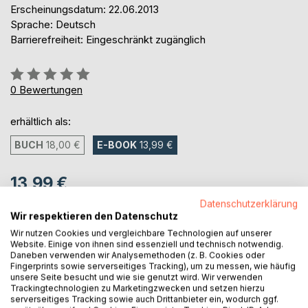
Erscheinungsdatum: 22.06.2013
Sprache: Deutsch
Barrierefreiheit: Eingeschränkt zugänglich
Bewertung::
0%
0
Bewertungen
erhältlich als:
BUCH
18,00 €
E-BOOK
13,99 €
13,99 €
inkl. MwSt.
Datenschutzerklärung
sofort verfügbar als Download
Wir respektieren den Datenschutz
Wir nutzen Cookies und vergleichbare Technologien auf unserer
Website. Einige von ihnen sind essenziell und technisch notwendig.
Daneben verwenden wir Analysemethoden (z. B. Cookies oder
IN DEN WARENKORB
Fingerprints sowie serverseitiges Tracking), um zu messen, wie häufig
unsere Seite besucht und wie sie genutzt wird. Wir verwenden
Trackingtechnologien zu Marketingzwecken und setzen hierzu
serverseitiges Tracking sowie auch Drittanbieter ein, wodurch ggf.
Auf die Merkliste