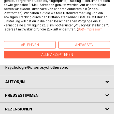
geräteübergreifend Cookies, Fingerprints, Tracking-Pixel, IP-Adressen
Titel bewerten
sowie gehashte E-Mail-Adressen genutzt werden. Auf unserer Seite
betten wir zudem Drittinhalte von anderen Anbietern ein (Video-
Plattformen). Wir haben auf die weitere Datenverarbeitung und ein
etwaiges Tracking durch den Drittanbieter keinen Einfluss. Mit deiner
Einstellung willigst du in die oben beschriebenen Vorgänge ein. Du
kannst deine Einwilligung (z. B. im Footer unter „Privacy-Einstellungen“)
jederzeit mit Wirkung für die Zukunft widerrufen. (
BoD-Impressum
)
BESCHREIBUNG
ABLEHNEN
ANPASSEN
ALLE AKZEPTIEREN
Das Buch enthält die Beiträge der Fachtagungen 2008 und
2009 der Gesellschaft für Biodynamische
Psychologie/Körperpsychotherapie.
AUTOR/IN
PRESSESTIMMEN
REZENSIONEN