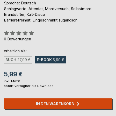
Sprache: Deutsch
Schlagworte: Attentat, Mordversuch, Selbstmord,
Brandstifter, Kult-Disco
Barrierefreiheit: Eingeschränkt zugänglich
Bewertung::
0%
0
Bewertungen
erhältlich als:
BUCH
27,99 €
E-BOOK
5,99 €
5,99 €
inkl. MwSt.
sofort verfügbar als Download
IN DEN WARENKORB