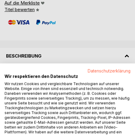
Auf die Merkliste
Titel bewerten
BESCHREIBUNG
Datenschutzerklärung
Das Glück der Menschen besteht im Großen und Ganzen in
Wir respektieren den Datenschutz
der Abwechslung zwischen Arbeit und Genuss, bei Jean
Wir nutzen Cookies und vergleichbare Technologien auf unserer
jedoch ist es mehr. Er liebt die Philosophie, die Geographie,
Website. Einige von ihnen sind essenziell und technisch notwendig.
vor allem aber liebt er seine bildhübsche Frau Gila und
Daneben verwenden wir Analysemethoden (z. B. Cookies oder
seine goldige Tochter Magnolia. Je etwas aus dieser
Fingerprints sowie serverseitiges Tracking), um zu messen, wie häufig
unsere Seite besucht und wie sie genutzt wird. Wir verwenden
fantastischen Epoche zu vergessen das wird sehr
Trackingtechnologien zu Marketingzwecken und setzen hierzu
wahrscheinlich unmöglich sein, zu schön war die Zeit,
serverseitiges Tracking sowie auch Drittanbieter ein, wodurch ggf.
besonders die hier beschriebene Ära inmitten der
geräteübergreifend Cookies, Fingerprints, Tracking-Pixel, IP-Adressen
sowie gehashte E-Mail-Adressen genutzt werden. Auf unserer Seite
Siebziger. Dass aber zuweilen, scheinbar ohne
betten wir zudem Drittinhalte von anderen Anbietern ein (Video-
erkenntlichen Grund, auch längst vergessen geglaubte
Plattformen). Wir haben auf die weitere Datenverarbeitung und ein