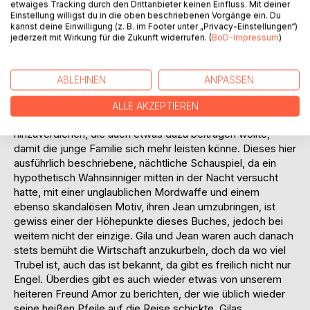
Szenen plötzlich und lebhaft wieder in Erscheinung treten,
etwaiges Tracking durch den Drittanbieter keinen Einfluss. Mit deiner
Einstellung willigst du in die oben beschriebenen Vorgänge ein. Du
mag in vielen Fällen daher kommen, weil sie so
kannst deine Einwilligung (z. B. im Footer unter „Privacy-Einstellungen“)
unwahrscheinlich schön oder spektakulär waren oder sogar
jederzeit mit Wirkung für die Zukunft widerrufen. (
BoD-Impressum
)
mörderische Absichten zugrunde lagen. Besonders bitter
war dies im Nachhinein für Gila, ja sie war untröstlich, fühlte
sich tief in der Verantwortung, denn ihrem Drängen gemäß
ABLEHNEN
ANPASSEN
hatten die beiden eine Gastwirtschaft gepachtet und dort,
das weiß man aus der Geschichte, lauern bisweilen völlig
ALLE AKZEPTIEREN
unerwünschte Gefahren. Sie war es, die auch etwas
hinzuverdienen, die auch etwas dazu beitragen wollte,
damit die junge Familie sich mehr leisten könne. Dieses hier
ausführlich beschriebene, nächtliche Schauspiel, da ein
hypothetisch Wahnsinniger mitten in der Nacht versucht
hatte, mit einer unglaublichen Mordwaffe und einem
ebenso skandalösen Motiv, ihren Jean umzubringen, ist
gewiss einer der Höhepunkte dieses Buches, jedoch bei
weitem nicht der einzige. Gila und Jean waren auch danach
stets bemüht die Wirtschaft anzukurbeln, doch da wo viel
Trubel ist, auch das ist bekannt, da gibt es freilich nicht nur
Engel. Überdies gibt es auch wieder etwas von unserem
heiteren Freund Amor zu berichten, der wie üblich wieder
seine heißen Pfeile auf die Reise schickte. Gilas