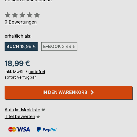
Bewertung::
0%
0
Bewertungen
erhältlich als:
BUCH
18,99 €
E-BOOK
3,49 €
18,99 €
inkl. MwSt. /
portofrei
sofort verfügbar
IN DEN WARENKORB
Auf die Merkliste
Titel bewerten