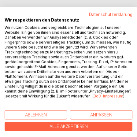
Datenschutzerklärung
Wir respektieren den Datenschutz
BESCHREIBUNG
Wir nutzen Cookies und vergleichbare Technologien auf unserer
Website. Einige von ihnen sind essenziell und technisch notwendig.
Daneben verwenden wir Analysemethoden (z. B. Cookies oder
Fingerprints sowie serverseitiges Tracking), um zu messen, wie häufig
Jan, ein pensionierter und verwitweter älterer Herr, trifft auf
unsere Seite besucht und wie sie genutzt wird. Wir verwenden
Svenja, eine geschiedene, wesentlich jüngere Frau. Zwei
Trackingtechnologien zu Marketingzwecken und setzen hierzu
gebrannte Kinder, die Angst vor einer neuen Liebe haben.
serverseitiges Tracking sowie auch Drittanbieter ein, wodurch ggf.
geräteübergreifend Cookies, Fingerprints, Tracking-Pixel, IP-Adressen
Die Hürde, welche sich unüberwindbar vor Jan auftut, heißt
sowie gehashte E-Mail-Adressen genutzt werden. Auf unserer Seite
"Altersunterschied", und Svenjas Hürde heißt "Angst vor
betten wir zudem Drittinhalte von anderen Anbietern ein (Video-
dem Verletztwerden".
Plattformen). Wir haben auf die weitere Datenverarbeitung und ein
etwaiges Tracking durch den Drittanbieter keinen Einfluss. Mit deiner
Einstellung willigst du in die oben beschriebenen Vorgänge ein. Du
https://www.juergen-von-rehberg.at
kannst deine Einwilligung (z. B. im Footer unter „Privacy-Einstellungen“)
jederzeit mit Wirkung für die Zukunft widerrufen. (
BoD-Impressum
)
AUTOR/IN
ABLEHNEN
ANPASSEN
PRESSESTIMMEN
ALLE AKZEPTIEREN