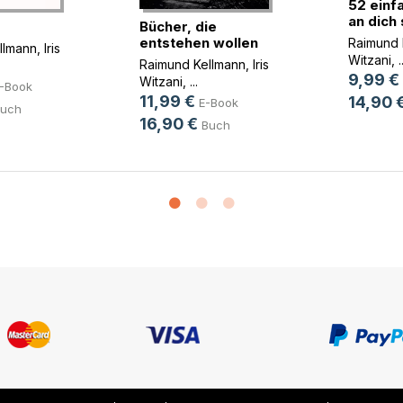
52 einf
an dich 
Bücher, die
entstehen wollen
Raimund 
llmann
,
Iris
Witzani
, .
Raimund Kellmann
,
Iris
9,99 €
Witzani
, ...
-Book
11,99 €
14,90 
E-Book
uch
16,90 €
Buch