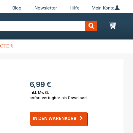
Blog
Newsletter
Hilfe
Mein Konto
Mein Wa
OTE %
6,99 €
inkl. MwSt.
sofort verfügbar als Download
IN DEN WARENKORB