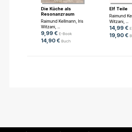
ramme
buch
Die Küche als
Elf Teile
Resonanzraum
mann
,
Iris
Raimund Ke
Raimund Kellmann
,
Iris
Witzani
, ...
Witzani
, ...
h
14,99 €
E
9,99 €
E-Book
19,90 €
B
14,90 €
Buch