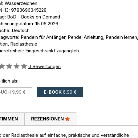
: Wasserzeichen
N-13: 9783696345228
lag: BoD - Books on Demand
cheinungsdatum: 15.06.2026
ache: Deutsch
lagworte: Pendeln für Anfänger, Pendel Anleitung, Pendeln lernen
ition, Radiästhesie
ierefreiheit: Eingeschränkt zugänglich
ertung::
0
Bewertungen
ltlich als:
BUCH
9,99 €
E-BOOK
6,99 €
TIMMEN
REZENSIONEN
 der Radiästhesie auf einfache, praktische und verständliche