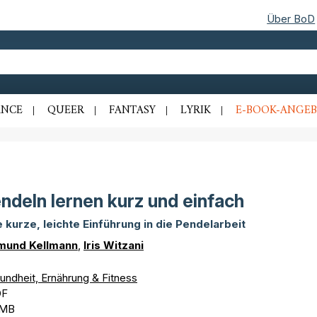
Über BoD
NCE
QUEER
FANTASY
LYRIK
E-BOOK-ANGEB
ndeln lernen kurz und einfach
e kurze, leichte Einführung in die Pendelarbeit
mund Kellmann
,
Iris Witzani
undheit, Ernährung & Fitness
DF
 MB