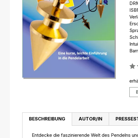
DRM
ISB
Ver
Ers
Spr
Sch
Intu
Barr
Bew
0%
erhä
BESCHREIBUNG
AUTOR/IN
PRESSES
Entdecke die faszinierende Welt des Pendelns und