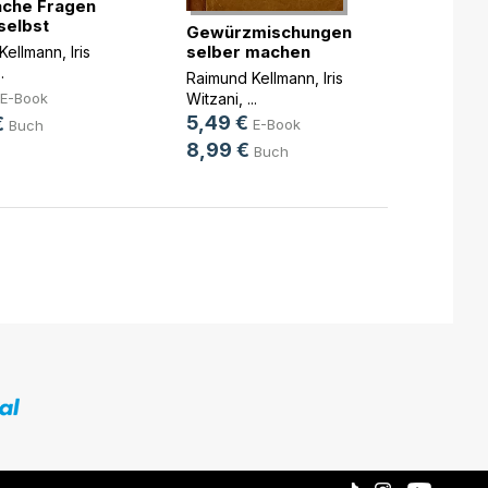
ache Fragen
Brunc
selbst
Gewürzmischungen
Raimun
selber machen
Kellmann
,
Iris
Witzan
..
5,99
Raimund Kellmann
,
Iris
Witzani
, ...
E-Book
11,90
5,49 €
€
E-Book
Buch
8,99 €
Buch