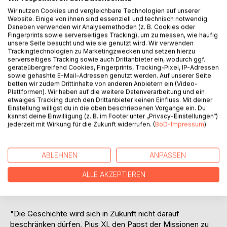
Titel bewerten
Wir nutzen Cookies und vergleichbare Technologien auf unserer
Website. Einige von ihnen sind essenziell und technisch notwendig.
Daneben verwenden wir Analysemethoden (z. B. Cookies oder
Fingerprints sowie serverseitiges Tracking), um zu messen, wie häufig
unsere Seite besucht und wie sie genutzt wird. Wir verwenden
Trackingtechnologien zu Marketingzwecken und setzen hierzu
serverseitiges Tracking sowie auch Drittanbieter ein, wodurch ggf.
geräteübergreifend Cookies, Fingerprints, Tracking-Pixel, IP-Adressen
sowie gehashte E-Mail-Adressen genutzt werden. Auf unserer Seite
BESCHREIBUNG
betten wir zudem Drittinhalte von anderen Anbietern ein (Video-
Plattformen). Wir haben auf die weitere Datenverarbeitung und ein
etwaiges Tracking durch den Drittanbieter keinen Einfluss. Mit deiner
Zum hundertjährigen Jubiläum seiner Wahl soll in diesem
Einstellung willigst du in die oben beschriebenen Vorgänge ein. Du
kannst deine Einwilligung (z. B. im Footer unter „Privacy-Einstellungen“)
Buch beleuchtet werden, wie Papst Pius XI. mit seinem
jederzeit mit Wirkung für die Zukunft widerrufen. (
BoD-Impressum
)
weltumspannenden Blick die katholischen Missionen nicht
nur durch unruhige Zeiten führte, sondern die Kirche auch
deutlich sichtbar zu einer Weltkirche machte, indem er
ABLEHNEN
ANPASSEN
einheimische Kleriker zu Bischöfen in den Missionsländern
berief. Noch mehr: er sollte durch seine bedeutende
ALLE AKZEPTIEREN
Missionsenzyklika Rerum ecclesiæ den Missionsbegriff
wesentlich vertiefen.
"Die Geschichte wird sich in Zukunft nicht darauf
beschränken dürfen, Pius XI. den Papst der Missionen zu