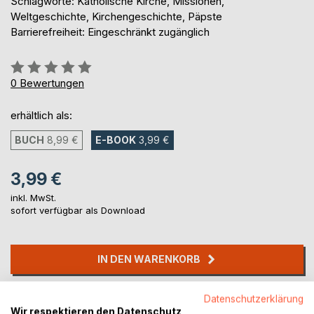
Schlagworte: Katholische Kirche, Missionen,
Weltgeschichte, Kirchengeschichte, Päpste
Barrierefreiheit: Eingeschränkt zugänglich
Bewertung::
0%
0
Bewertungen
erhältlich als:
BUCH
8,99 €
E-BOOK
3,99 €
3,99 €
inkl. MwSt.
sofort verfügbar als Download
IN DEN WARENKORB
Auf die Merkliste
Datenschutzerklärung
Wir respektieren den Datenschutz