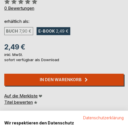
Bewertung::
0%
0
Bewertungen
erhältlich als:
BUCH
7,90 €
E-BOOK
2,49 €
2,49 €
inkl. MwSt.
sofort verfügbar als Download
IN DEN WARENKORB
Auf die Merkliste
Titel bewerten
Datenschutzerklärung
Wir respektieren den Datenschutz