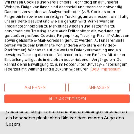
Wir nutzen Cookies und vergleichbare Technologien auf unserer
Website. Einige von ihnen sind essenziell und technisch notwendig.
Daneben verwenden wir Analysemethoden (z. B. Cookies oder
Fingerprints sowie serverseitiges Tracking), um zu messen, wie häufig
BESCHREIBUNG
unsere Seite besucht und wie sie genutzt wird. Wir verwenden
Trackingtechnologien zu Marketingzwecken und setzen hierzu
serverseitiges Tracking sowie auch Drittanbieter ein, wodurch ggf.
"Pauline und die Elfe"
geräteübergreifend Cookies, Fingerprints, Tracking-Pixel, IP-Adressen
sowie gehashte E-Mail-Adressen genutzt werden. Auf unserer Seite
betten wir zudem Drittinhalte von anderen Anbietern ein (Video-
Pauline ist acht Jahre alt und verbringt den Urlaub bei ihrer
Plattformen). Wir haben auf die weitere Datenverarbeitung und ein
Oma auf dem Land. Dort lernt sie eine Elfe kennen und reist
etwaiges Tracking durch den Drittanbieter keinen Einfluss. Mit deiner
Einstellung willigst du in die oben beschriebenen Vorgänge ein. Du
mit ihr in das Zauberland der Feen und Elfen. Als ein
kannst deine Einwilligung (z. B. im Footer unter „Privacy-Einstellungen“)
Baukonzern auf der Elfenwiese ein Einkaufszentrum bauen
jederzeit mit Wirkung für die Zukunft widerrufen. (
BoD-Impressum
)
will muss sie zusammen mit Tim, dem Sohn des
Baukonzernchefs, verhindern, dass die Umwelt zerstört
wird. Wird ihnen das gelingen?
ABLEHNEN
ANPASSEN
Eine kleine Geschichte die mit spaßigen Dialogen und
ALLE AKZEPTIEREN
Bildern für Lebendigkeit und besondere Nähe zum
Geschehen sorgt. Detailreiche Beschreibungen erschaffen
ein besonders plastisches Bild vor dem inneren Auge des
Lesers.