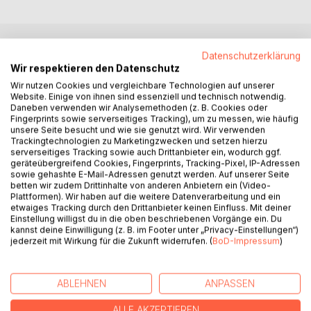
Datenschutzerklärung
BESCHREIBUNG
Wir respektieren den Datenschutz
Wir nutzen Cookies und vergleichbare Technologien auf unserer
Website. Einige von ihnen sind essenziell und technisch notwendig.
Manchmal beginnt ein Abenteuer ganz leise.
Daneben verwenden wir Analysemethoden (z. B. Cookies oder
Fingerprints sowie serverseitiges Tracking), um zu messen, wie häufig
Paul-Lux fährt mit seinem kleinen Boot über das ruhige
unsere Seite besucht und wie sie genutzt wird. Wir verwenden
Trackingtechnologien zu Marketingzwecken und setzen hierzu
Meer, als plötzlich eine geheimnisvolle rosafarbene Kuppel
serverseitiges Tracking sowie auch Drittanbieter ein, wodurch ggf.
erscheint.
geräteübergreifend Cookies, Fingerprints, Tracking-Pixel, IP-Adressen
sowie gehashte E-Mail-Adressen genutzt werden. Auf unserer Seite
Neugierig folgt er dem leuchtenden Weg und entdeckt eine
betten wir zudem Drittinhalte von anderen Anbietern ein (Video-
Plattformen). Wir haben auf die weitere Datenverarbeitung und ein
wundersame Welt voller Rosen, funkelnder Wasserwege
etwaiges Tracking durch den Drittanbieter keinen Einfluss. Mit deiner
und einer geheimnisvollen Königin.
Einstellung willigst du in die oben beschriebenen Vorgänge ein. Du
kannst deine Einwilligung (z. B. im Footer unter „Privacy-Einstellungen“)
jederzeit mit Wirkung für die Zukunft widerrufen. (
BoD-Impressum
)
Doch war alles nur ein Traum?
Oder bleibt manchmal doch ein kleines Stück Magie
ABLEHNEN
ANPASSEN
zurück?
ALLE AKZEPTIEREN