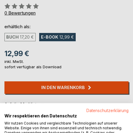
Bewertung::
0%
0
Bewertungen
erhältlich als:
BUCH
17,20 €
E-BOOK
12,99 €
12,99 €
inkl. MwSt.
sofort verfügbar als Download
IN DEN WARENKORB
Auf die Merkliste
Titel bewerten
Datenschutzerklärung
Wir respektieren den Datenschutz
Wir nutzen Cookies und vergleichbare Technologien auf unserer
Website. Einige von ihnen sind essenziell und technisch notwendig.
Daneben verwenden wir Analysemethoden (z. B. Cookies oder