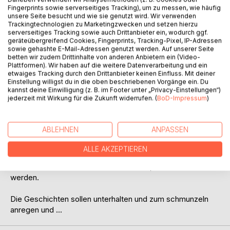
Fingerprints sowie serverseitiges Tracking), um zu messen, wie häufig
unsere Seite besucht und wie sie genutzt wird. Wir verwenden
Trackingtechnologien zu Marketingzwecken und setzen hierzu
serverseitiges Tracking sowie auch Drittanbieter ein, wodurch ggf.
BESCHREIBUNG
geräteübergreifend Cookies, Fingerprints, Tracking-Pixel, IP-Adressen
sowie gehashte E-Mail-Adressen genutzt werden. Auf unserer Seite
betten wir zudem Drittinhalte von anderen Anbietern ein (Video-
Plattformen). Wir haben auf die weitere Datenverarbeitung und ein
Dieses Buch erzählt in kurzen Episoden das Leben von
etwaiges Tracking durch den Drittanbieter keinen Einfluss. Mit deiner
Paul aus der Sicht des Autors von dem Punkt an, an dem er
Einstellung willigst du in die oben beschriebenen Vorgänge ein. Du
kannst deine Einwilligung (z. B. im Footer unter „Privacy-Einstellungen“)
seine Arbeit los geworden ist.
jederzeit mit Wirkung für die Zukunft widerrufen. (
BoD-Impressum
)
Die Investment Abteilung seiner Bank, in der er viele Jahre
gearbeitet hatte wurde geschlossen.
ABLEHNEN
ANPASSEN
Der Inhalt der Kurzgeschichten ist frei erfunden. Einen
ALLE AKZEPTIEREN
Funken Realität steckt aber wohl trotzdem in jeder
einzelnen Geschichte und wartet darauf, entdeckt zu
werden.
Die Geschichten sollen unterhalten und zum schmunzeln
anregen und ...