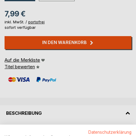
7,99 €
inkl. MwSt. /
portofrei
sofort verfügbar
IN DEN WARENKORB
Auf die Merkliste
Titel bewerten
BESCHREIBUNG
Paul Friedrich (Friedrich ist der zweite Vorname) erlebt sich
Datenschutzerklärung