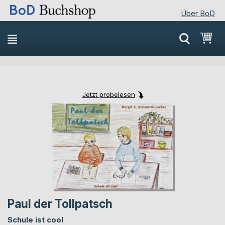
Über BoD
Direkt
Mei
zum
Inhalt
Jetzt probelesen
Skip
Skip
to
to
the
the
end
beginning
of
of
the
the
images
images
gallery
gallery
Paul der Tollpatsch
Schule ist cool