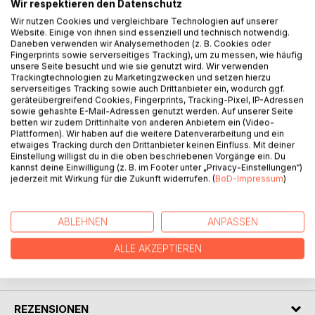
in der Schule als Außenseiter. Er kann mit den Anderen
Wir respektieren den Datenschutz
nicht mithalten, wirkt unbeholfen und ungeschickt. Das
Wir nutzen Cookies und vergleichbare Technologien auf unserer
Lernen fällt ihm sehr schwer. Außerdem wird Paul oft
Website. Einige von ihnen sind essenziell und technisch notwendig.
Daneben verwenden wir Analysemethoden (z. B. Cookies oder
gehänselt oder sogar gemobbt. Muss er ab der 3. Klasse in
Fingerprints sowie serverseitiges Tracking), um zu messen, wie häufig
eine Förderschule gehen? Kann er im Gemeinsamen
unsere Seite besucht und wie sie genutzt wird. Wir verwenden
Unterricht an seiner Grundschule ausreichend gefördert
Trackingtechnologien zu Marketingzwecken und setzen hierzu
serverseitiges Tracking sowie auch Drittanbieter ein, wodurch ggf.
werden, sodass er wieder Freude am Lernen hat?
geräteübergreifend Cookies, Fingerprints, Tracking-Pixel, IP-Adressen
Wie es durch gemeinsames Handeln von Eltern,
sowie gehashte E-Mail-Adressen genutzt werden. Auf unserer Seite
Lehrerinnen und Kindern gelingt, dass sich niemand in der
betten wir zudem Drittinhalte von anderen Anbietern ein (Video-
Plattformen). Wir haben auf die weitere Datenverarbeitung und ein
Klasse ausgegrenzt fühlt und auch Paul Lernfortschritte
etwaiges Tracking durch den Drittanbieter keinen Einfluss. Mit deiner
erzielen kann, erfahrt ihr in meiner Geschichte.
Einstellung willigst du in die oben beschriebenen Vorgänge ein. Du
Das Buch "Paul der Tollpatsch" ist für Schüler ab der 2.
kannst deine Einwilligung (z. B. im Footer unter „Privacy-Einstellungen“)
Klasse und ihre Eltern, am besten zum gemeinsamen
jederzeit mit Wirkung für die Zukunft widerrufen. (
BoD-Impressum
)
Lesen, geeignet.
ABLEHNEN
ANPASSEN
AUTOR/IN
ALLE AKZEPTIEREN
PRESSESTIMMEN
REZENSIONEN