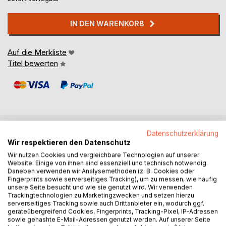
IN DEN WARENKORB
Auf die Merkliste
Titel bewerten
Datenschutzerklärung
BESCHREIBUNG
Wir respektieren den Datenschutz
Wir nutzen Cookies und vergleichbare Technologien auf unserer
Website. Einige von ihnen sind essenziell und technisch notwendig.
Patrón de ganchillo para un agarrador fácil.
Daneben verwenden wir Analysemethoden (z. B. Cookies oder
Fingerprints sowie serverseitiges Tracking), um zu messen, wie häufig
unsere Seite besucht und wie sie genutzt wird. Wir verwenden
Häkelanleitung für einen einfachen Topflappen.
Trackingtechnologien zu Marketingzwecken und setzen hierzu
serverseitiges Tracking sowie auch Drittanbieter ein, wodurch ggf.
geräteübergreifend Cookies, Fingerprints, Tracking-Pixel, IP-Adressen
AUTOR/IN
sowie gehashte E-Mail-Adressen genutzt werden. Auf unserer Seite