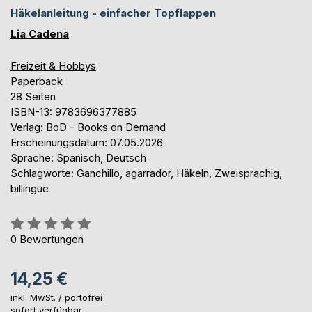
Häkelanleitung - einfacher Topflappen
Lia Cadena
Freizeit & Hobbys
Paperback
28 Seiten
ISBN-13: 9783696377885
Verlag: BoD - Books on Demand
Erscheinungsdatum: 07.05.2026
Sprache: Spanisch, Deutsch
Schlagworte: Ganchillo, agarrador, Häkeln, Zweisprachig,
billingue
Bewertung::
0%
0
Bewertungen
14,25 €
inkl. MwSt. /
portofrei
sofort verfügbar