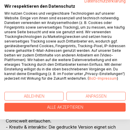
Datenschutzerklärung
Energie und eigener Superkräfte!
Wir respektieren den Datenschutz
Wir nutzen Cookies und vergleichbare Technologien auf unserer
Hallo, du kreativer Kopf!
Website. Einige von ihnen sind essenziell und technisch notwendig.
Daneben verwenden wir Analysemethoden (z. B. Cookies oder
Manchmal ist in deinem Kopf richtig viel los? Gedanken
Fingerprints sowie serverseitiges Tracking), um zu messen, wie häufig
rasen, Gefühle wirbeln durcheinander - und keiner versteht
unsere Seite besucht und wie sie genutzt wird. Wir verwenden
dich so richtig? Dann bist du hier genau richtig! Denn dieses
Trackingtechnologien zu Marketingzwecken und setzen hierzu
Buch wurde genau für Kinder wie dich gemacht.
serverseitiges Tracking sowie auch Drittanbieter ein, wodurch ggf.
geräteübergreifend Cookies, Fingerprints, Tracking-Pixel, IP-Adressen
sowie gehashte E-Mail-Adressen genutzt werden. Auf unserer Seite
PAT & PATI - ADHS MISSION ist ein einzigartiger Comic,
betten wir zudem Drittinhalte von anderen Anbietern ein (Video-
der nicht stillsitzen will - genau wie du! Pat und Pati zeigen
Plattformen). Wir haben auf die weitere Datenverarbeitung und ein
etwaiges Tracking durch den Drittanbieter keinen Einfluss. Mit deiner
mit jeder Seite, dass ADHS auch eine Superkraft sein kann,
Einstellung willigst du in die oben beschriebenen Vorgänge ein. Du
wenn man sich selbst besser versteht - und dabei Spaß
kannst deine Einwilligung (z. B. im Footer unter „Privacy-Einstellungen“)
hat!
jederzeit mit Wirkung für die Zukunft widerrufen. (
BoD-Impressum
)
Warum ist dieses Buch so besonders?
- Einfach zum Lachen: Lustige Geschichten, die zeigen,
ABLEHNEN
ANPASSEN
wie wild und wunderbar das Leben mit ADHS sein kann.
ALLE AKZEPTIEREN
- Volle Fantasie voraus: Kinder können die Abenteuer
weiterspinnen, neue Ideen erfinden - und in ihre eigene
Comicwelt eintauchen.
- Kreativ & interaktiv: Die gedruckte Version eignet sich