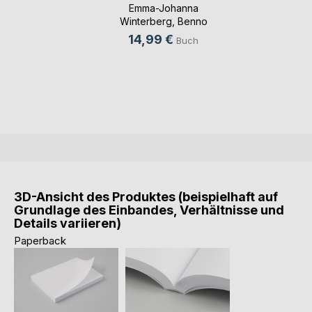
Ma(...)
Emma-Johanna
Winterberg
,
Benno
Falk
, ...
14,99 €
Buch
3D-Ansicht des Produktes (beispielhaft auf
Grundlage des Einbandes, Verhältnisse und
Details variieren)
Paperback