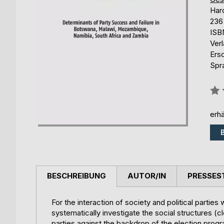
Har
236
ISB
Ver
Ers
Spr
Bew
0%
erhä
BESCHREIBUNG
AUTOR/IN
PRESSES
For the interaction of society and political parties 
systematically investigate the social structures (c
parties against the backdrop of the election pro