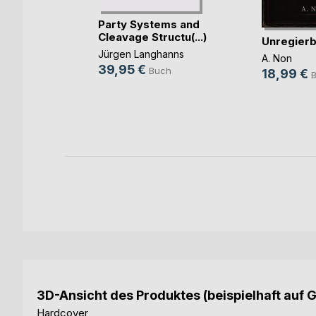
Party Systems and
Cleavage Structu(...)
Unregierb
t, dass
(...)
Jürgen Langhanns
A. Non
39,95 €
Buch
18,99 €
ch
3D-Ansicht des Produktes (beispielhaft auf 
Hardcover