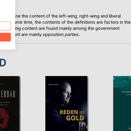
to define the content of the left-wing, right-wing and liberal
 At the same time, the contents of the definitions are factors in the
th right-wing content are found mainly among the government
eral content are mainly opposition parties.
D