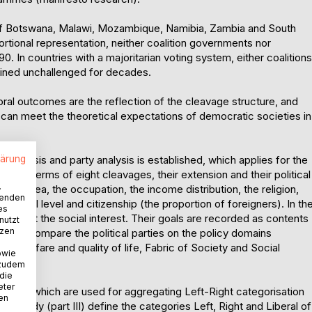
s of Botswana, Malawi, Mozambique, Namibia, Zambia and South
ortional representation, neither coalition governments nor
0. In countries with a majoritarian voting system, either coalitions
ined unchallenged for decades.
oral outcomes are the reflection of the cleavage structure, and
t can meet the theoretical expectations of democratic societies in
e analysis and party analysis is established, which applies for the
lärung
ned in terms of eight cleavages, their extension and their political
.
ent area, the occupation, the income distribution, the religion,
wenden
cational level and citizenship (the proportion of foreigners). In th
es
represent the social interest. Their goals are recorded as contents
nutzt
tzen
s to compare the political parties on the policy domains
 Welfare and quality of life, Fabric of Society and Social
owie
 zudem
 die
eter
itions, which are used for aggregating Left-Right categorisation
nen
ive study (part III) define the categories Left, Right and Liberal of