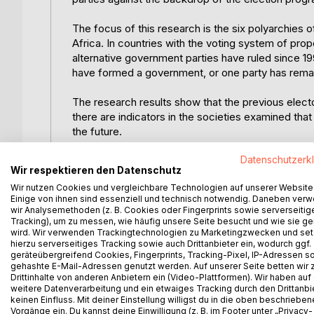
The focus of this research is the six polyarchie
Africa. In countries with the voting system of prop
alternative government parties have ruled since 199
have formed a government, or one party has rema
The research results show that the previous elect
there are indicators in the societies examined tha
the future.
In part I, the theoretical framework for the cleavag
Datenschutzerk
Wir respektieren den Datenschutz
six case studies of part II. The societies are exami
Wir nutzen Cookies und vergleichbare Technologien auf unserer Website
relevance. The cleavages are related to the settlem
Einige von ihnen sind essenziell und technisch notwendig. Daneben ver
the ethnicity (race), the language heritage, the edu
wir Analysemethoden (z. B. Cookies oder Fingerprints sowie serverseitig
context of the electoral system, political parties 
Tracking), um zu messen, wie häufig unsere Seite besucht und wie sie ge
wird. Wir verwenden Trackingtechnologien zu Marketingzwecken und se
of the manifesto, which can be used for Wordscore
hierzu serverseitiges Tracking sowie auch Drittanbieter ein, wodurch ggf.
Freedom and democracy, Political system, Economy,
geräteübergreifend Cookies, Fingerprints, Tracking-Pixel, IP-Adressen s
Groups.
gehashte E-Mail-Adressen genutzt werden. Auf unserer Seite betten wir
Drittinhalte von anderen Anbietern ein (Video-Plattformen). Wir haben auf
weitere Datenverarbeitung und ein etwaiges Tracking durch den Drittanbi
Each domain is described by two contrasting defin
keinen Einfluss. Mit deiner Einstellung willigst du in die oben beschriebe
of the parties. The regional results in the comparat
Vorgänge ein. Du kannst deine Einwilligung (z. B. im Footer unter „Privacy-