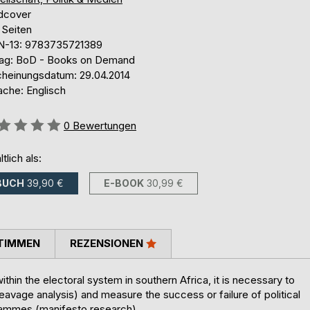
dcover
 Seiten
N-13: 9783735721389
lag: BoD - Books on Demand
cheinungsdatum: 29.04.2014
ache: Englisch
ertung::
0
Bewertungen
ltlich als:
BUCH
39,90 €
E-BOOK
30,99 €
TIMMEN
REZENSIONEN
within the electoral system in southern Africa, it is necessary to
leavage analysis) and measure the success or failure of political
grammes (manifesto research).