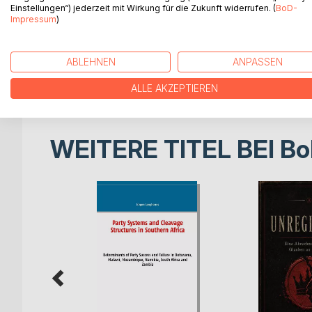
political parties.
Einstellungen“) jederzeit mit Wirkung für die Zukunft widerrufen. (
BoD-
Impressum
)
The qualitative comparative analysis (QCA) is used 
political parties in the context of Southern Africa.
ABLEHNEN
ANPASSEN
success of parties in Southern Africa. Parties wi
parties, and parties with politically left-wing or lib
ALLE AKZEPTIEREN
WEITERE TITEL BEI
Bo