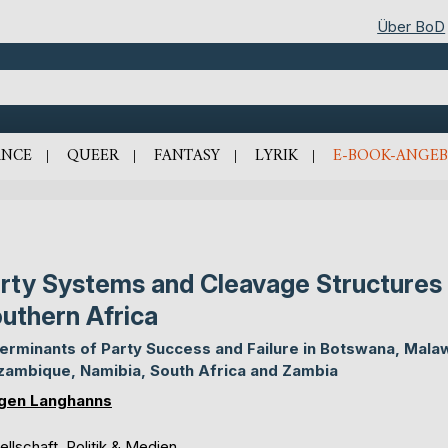
Über BoD
NCE
QUEER
FANTASY
LYRIK
E-BOOK-ANGEB
rty Systems and Cleavage Structures 
uthern Africa
erminants of Party Success and Failure in Botswana, Malaw
ambique, Namibia, South Africa and Zambia
gen Langhanns
llschaft, Politik & Medien