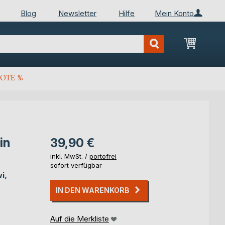
Blog
Newsletter
Hilfe
Mein Konto
Mein Wa
OTE %
in
39,90 €
inkl. MwSt. /
portofrei
sofort verfügbar
i,
IN DEN WARENKORB
Auf die Merkliste