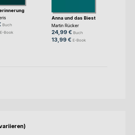
erinnerung
Mehr
Anna und das Biest
ris
€
Marc 
Buch
Martin Rücker
10,0
24,99 €
E-Book
Buch
5,99
13,99 €
E-Book
variieren)