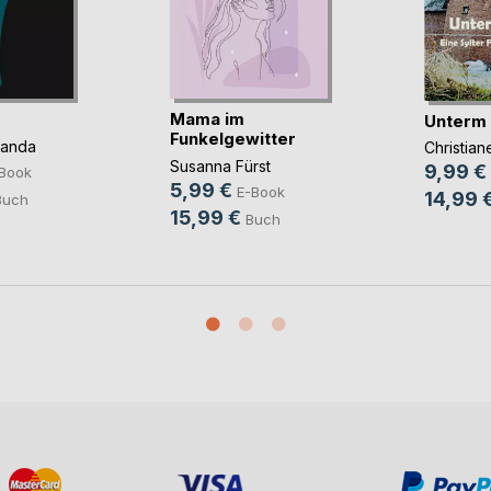
Mama im
Unterm
Funkelgewitter
panda
Christia
Susanna Fürst
9,99 €
Book
5,99 €
E-Book
14,99 
Buch
15,99 €
Buch