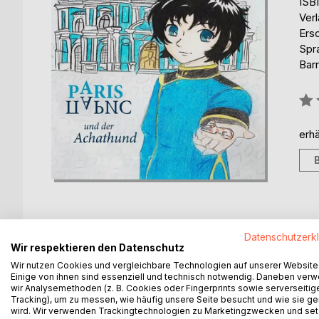
ISB
Ver
Ers
Spr
Barr
Bew
0%
erhä
Datenschutzerk
Wir respektieren den Datenschutz
BESCHREIBUNG
AUTOR/IN
PRESSES
Wir nutzen Cookies und vergleichbare Technologien auf unserer Website
Einige von ihnen sind essenziell und technisch notwendig. Daneben ver
Ein packendes Abenteuer um einen Straßenjungen 
wir Analysemethoden (z. B. Cookies oder Fingerprints sowie serverseitig
Tracking), um zu messen, wie häufig unsere Seite besucht und wie sie ge
Zeit und lässt diese auf spannende und kurzweilig
wird. Wir verwenden Trackingtechnologien zu Marketingzwecken und se
Das zaristische Sankt Petersburg: Paris, ein Stra