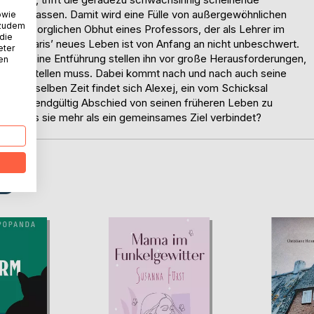
ingen zu lassen. Damit wird eine Fülle von außergewöhnlichen
owie
 zudem
n der fürsorglichen Obhut eines Professors, der als Lehrer im
 die
 auch Paris’ neues Leben ist von Anfang an nicht unbeschwert.
eter
 und eine Entführung stellen ihn vor große Herausforderungen,
nen
unden stellen muss. Dabei kommt nach und nach auch seine
t. Zur selben Zeit findet sich Alexej, ein vom Schicksal
 ein, um endgültig Abschied von seinen früheren Leben zu
nen, dass sie mehr als ein gemeinsames Ziel verbindet?
D