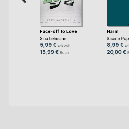
mme im
Face-off to Love
Harm
Sina Lehmann
Sabine Po
ok
5,99 €
8,99 €
E-Book
E-
h
15,99 €
20,00 €
Buch