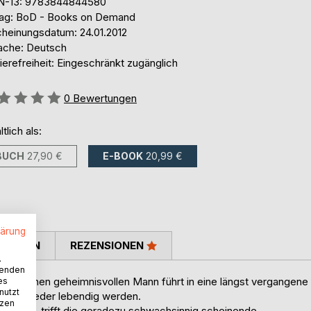
N-13: 9783844844580
lag: BoD - Books on Demand
cheinungsdatum: 24.01.2012
ache: Deutsch
ierefreiheit: Eingeschränkt zugänglich
ertung::
0
Bewertungen
ltlich als:
BUCH
27,90 €
E-BOOK
20,99 €
lärung
TIMMEN
REZENSIONEN
.
wenden
und einen geheimnisvollen Mann führt in eine längst vergangene
es
nutzt
e Art wieder lebendig werden.
tzen
ßenjunge, trifft die geradezu schwachsinnig scheinende