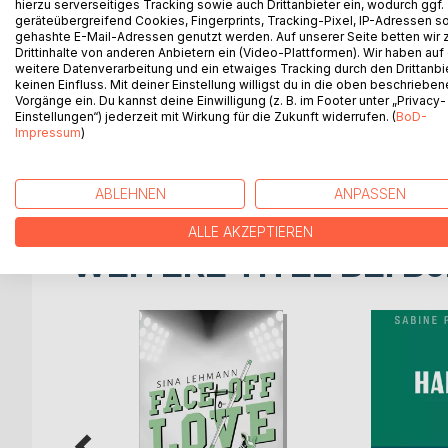
hierzu serverseitiges Tracking sowie auch Drittanbieter ein, wodurch ggf.
Entscheidung, sich freiwillig in ein Waisenhaus br
geräteübergreifend Cookies, Fingerprints, Tracking-Pixel, IP-Adressen s
gehashte E-Mail-Adressen genutzt werden. Auf unserer Seite betten wir
Ereignissen ausgelöst. Durch Zufall landet Paris i
Drittinhalte von anderen Anbietern ein (Video-Plattformen). Wir haben auf
Smolny-Institut für adlige Mädchen arbeitet. Doch
weitere Datenverarbeitung und ein etwaiges Tracking durch den Drittanbi
Ungewollte Feindschaften, ein gebrochener Schwur
keinen Einfluss. Mit deiner Einstellung willigst du in die oben beschriebe
Vorgänge ein. Du kannst deine Einwilligung (z. B. im Footer unter „Privacy-
denen er sich gemeinsam mit neuen und alten Fre
Einstellungen“) jederzeit mit Wirkung für die Zukunft widerrufen. (
BoD-
längst vergessen geglaubte Vergangenheit ans Lich
Impressum
)
Getriebener, zum letzten Mal in Sankt Petersburg
nehmen.Er trifft auf Paris, doch werden sie erken
ABLEHNEN
ANPASSEN
ALLE AKZEPTIEREN
WEITERE TITEL BEI
Bo