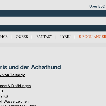
Über BoD
NCE
QUEER
FANTASY
LYRIK
E-BOOK-ANGEB
ris und der Achathund
x von Telegdy
ane & Erzählungen
UB
,2 KB
: Wasserzeichen