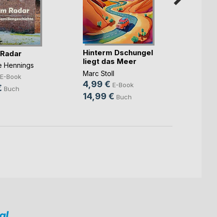
Hinterm Dschungel
Die ka
 Radar
liegt das Meer
Benjam
ne Hennings
Marc Stoll
7,99
E-Book
4,99 €
E-Book
10,9
€
Buch
14,99 €
Buch