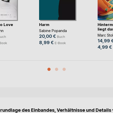
to Love
Harm
Hinterm
liegt d
nn
Sabine Popanda
Marc Stol
20,00 €
uch
Buch
14,99 
8,99 €
Book
E-Book
4,99 €
Grundlage des Einbandes, Verhältnisse und Details 