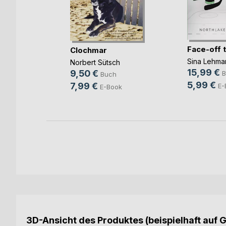
Face-off 
kon
Clochmar
Sina Lehma
Norbert Sütsch
15,99 €
9,50 €
B
Buch
5,99 €
7,99 €
E-
E-Book
3D-Ansicht des Produktes (beispielhaft auf 