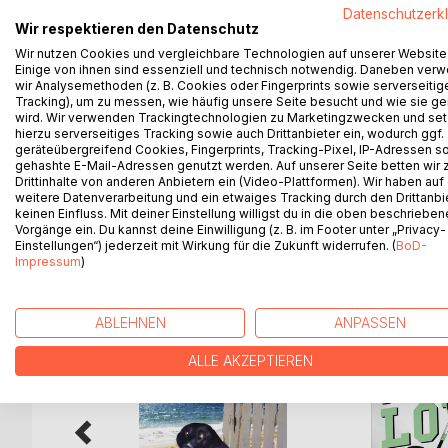
In zehn Kurzgeschichten mit Impressionen vom s
Datenschutzerk
Wir respektieren den Datenschutz
märchenhaften Landschaft und dem fantastischen
Buchten - auch die marginalen Macken und gewöh
Wir nutzen Cookies und vergleichbare Technologien auf unserer Website
Einige von ihnen sind essenziell und technisch notwendig. Daneben ver
Zwischen Nostalgie, Glamour und Historie komme
wir Analysemethoden (z. B. Cookies oder Fingerprints sowie serverseitig
Klasse und dem Pauschal-Urlaub augenzwinckernd 
Tracking), um zu messen, wie häufig unsere Seite besucht und wie sie ge
So manches Alltags-Klischee der ganz eigenen pro
wird. Wir verwenden Trackingtechnologien zu Marketingzwecken und se
hierzu serverseitiges Tracking sowie auch Drittanbieter ein, wodurch ggf.
liebenswerter Gegenentwurf zu einer High-Speed-S
geräteübergreifend Cookies, Fingerprints, Tracking-Pixel, IP-Adressen s
mal baumeln zu lassen.
gehashte E-Mail-Adressen genutzt werden. Auf unserer Seite betten wir
Drittinhalte von anderen Anbietern ein (Video-Plattformen). Wir haben auf
weitere Datenverarbeitung und ein etwaiges Tracking durch den Drittanbi
keinen Einfluss. Mit deiner Einstellung willigst du in die oben beschriebe
Vorgänge ein. Du kannst deine Einwilligung (z. B. im Footer unter „Privacy-
WEITERE TITEL BEI
Bo
Einstellungen“) jederzeit mit Wirkung für die Zukunft widerrufen. (
BoD-
Impressum
)
ABLEHNEN
ANPASSEN
ALLE AKZEPTIEREN