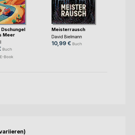
 Dschungel
Meisterrausch
Mama
as Meer
Funke
David Bielmann
l
Susann
10,99 €
Buch
€
15,9
Buch
5,99
E-Book
variieren)