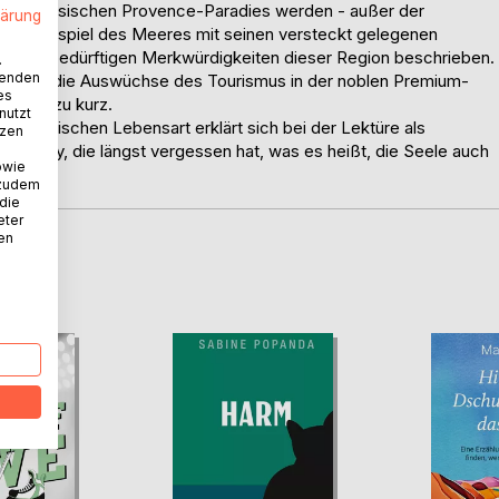
üdfranzösischen Provence-Paradies werden - außer der
lärung
 Farbenspiel des Meeres mit seinen versteckt gelegenen
nungsbedürftigen Merkwürdigkeiten dieser Region beschrieben.
.
wenden
n auch die Auswüchse des Tourismus in der noblen Premium-
es
nicht zu kurz.
nutzt
vencalischen Lebensart erklärt sich bei der Lektüre als
tzen
ociety, die längst vergessen hat, was es heißt, die Seele auch
owie
 zudem
 die
eter
nen
D