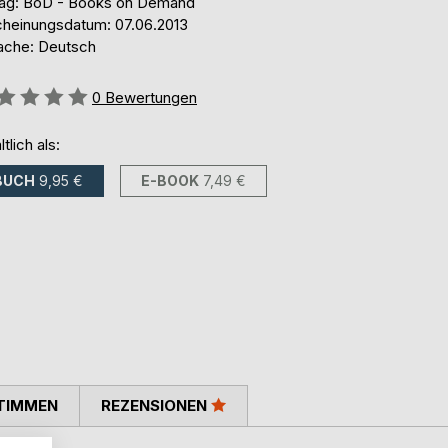
lag: BoD - Books on Demand
cheinungsdatum: 07.06.2013
ache: Deutsch
ertung::
0
Bewertungen
ltlich als:
BUCH
9,95 €
E-BOOK
7,49 €
TIMMEN
REZENSIONEN