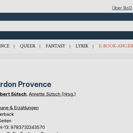
Über BoD
NCE
QUEER
FANTASY
LYRIK
E-BOOK-ANGEB
rdon Provence
bert Sütsch
,
Annette Sütsch (Hrsg.)
ane & Erzählungen
erback
Seiten
N-13: 9783732243570