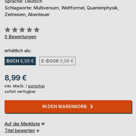
Sprache: Deutsch
Schlagworte: Multiversum, Weltformel, Quantenphysik,
Zeitreisen, Abenteuer
Bewertung::
0%
0
Bewertungen
erhältlich als:
BUCH
8,99 €
E-BOOK
6,99 €
8,99 €
inkl. MwSt. /
portofrei
sofort verfügbar
IN DEN WARENKORB
Auf die Merkliste
Titel bewerten