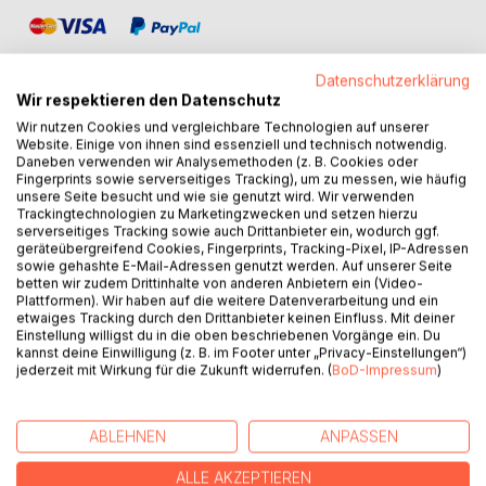
Datenschutzerklärung
Wir respektieren den Datenschutz
Wir nutzen Cookies und vergleichbare Technologien auf unserer
Website. Einige von ihnen sind essenziell und technisch notwendig.
BESCHREIBUNG
Daneben verwenden wir Analysemethoden (z. B. Cookies oder
Fingerprints sowie serverseitiges Tracking), um zu messen, wie häufig
unsere Seite besucht und wie sie genutzt wird. Wir verwenden
Professor Allman und sein sechzehnjähriger Assistent
Trackingtechnologien zu Marketingzwecken und setzen hierzu
Daniel Josten nehmen an einem Forschungswettbewerb
serverseitiges Tracking sowie auch Drittanbieter ein, wodurch ggf.
geräteübergreifend Cookies, Fingerprints, Tracking-Pixel, IP-Adressen
teil. Sie wollen unbedingt den Sieg für ihre Universität in
sowie gehashte E-Mail-Adressen genutzt werden. Auf unserer Seite
Quantum City heimtragen. Allmans persönlicher Ehrgeiz ist
betten wir zudem Drittinhalte von anderen Anbietern ein (Video-
es, die Weltformel zu finden, die zum größten Geheimnis
Plattformen). Wir haben auf die weitere Datenverarbeitung und ein
etwaiges Tracking durch den Drittanbieter keinen Einfluss. Mit deiner
des Universums gehört. Zusammen mit dem X-Team
Einstellung willigst du in die oben beschriebenen Vorgänge ein. Du
brechen sie zur großen Reise in parallele Universen auf.
kannst deine Einwilligung (z. B. im Footer unter „Privacy-Einstellungen“)
Doch sie haben die Rechnung ohne ihre bösen
jederzeit mit Wirkung für die Zukunft widerrufen. (
BoD-Impressum
)
Mitbewerber gemacht, die dafür sorgen, dass sie in einer
falschen Welt landen, aus der es kein Entrinnen gibt. Es
scheint aussichtslos …
ABLEHNEN
ANPASSEN
Ein spannendes Abenteuer.
ALLE AKZEPTIEREN