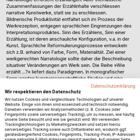
Zusammenfassungen der Erzählinhalte verschliessen
narrative Kunstwerke, statt sie zu erschliessen.
Bildnerische Produktivität entfaltet sich im Prozess der
Werkrezeption, entgegen sprachlichen Eingrenzungen des
Interpretationsproduktes. Sinn des Erzählens, Sinn einer
Erzählung, ist deren anschauliche Konfiguration, v.a. in der
Kunst. Sprachliche Reformulierungsprozesse entwickeln
sich z.B. anhand von Farbe, Form, Materialität. Ziel einer
werkgerechten Narratologie sollte daher die Beschreibung
situativer Veränderungen am Werk sein. Die Reihe »Wie
erzählt ...?« liefert dazu Paradigmen. In monografischer
Form werden kunstwissenschaftliche Studien und eine
kontextbedingte Werkauswahl vorgestellt und
Datenschutzerklärung
bildkünstlerische Erzählprozesse an Einzelbeschreibungen
Wir respektieren den Datenschutz
detailliert: Terminologiebildung und -prüfung,
Wir nutzen Cookies und vergleichbare Technologien auf unserer
Interpretationsbeispiele, Feldforschung.
Website. Einige von ihnen sind essenziell und technisch notwendig.
Daneben verwenden wir Analysemethoden (z. B. Cookies oder
Fingerprints sowie serverseitiges Tracking), um zu messen, wie häufig
Wissenschaftstheoretischer Hintergrund, im ersten Band:
unsere Seite besucht und wie sie genutzt wird. Wir verwenden
»Wechselseitige Erhellung der Künste« (Walzel) als
Trackingtechnologien zu Marketingzwecken und setzen hierzu
serverseitiges Tracking sowie auch Drittanbieter ein, wodurch ggf.
Strukturvergleich mit Begriffsweisen der
geräteübergreifend Cookies, Fingerprints, Tracking-Pixel, IP-Adressen
Literaturwissenschaft, sodann die Etablierung
sowie gehashte E-Mail-Adressen genutzt werden. Auf unserer Seite