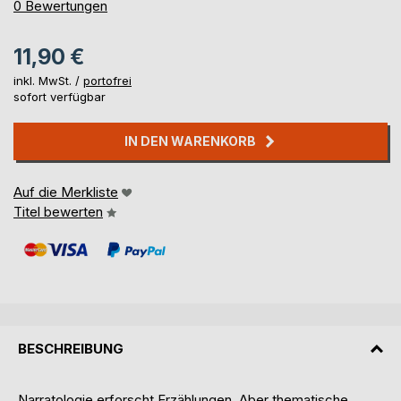
0%
0
Bewertungen
11,90 €
inkl. MwSt. /
portofrei
sofort verfügbar
IN DEN WARENKORB
Auf die Merkliste
Titel bewerten
BESCHREIBUNG
Narratologie erforscht Erzählungen. Aber thematische