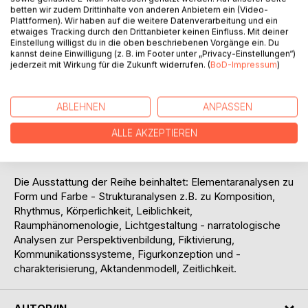
intersubjektiver Vergleichbarkeit durch detaillierte
betten wir zudem Drittinhalte von anderen Anbietern ein (Video-
Plattformen). Wir haben auf die weitere Datenverarbeitung und ein
empirische Überprüfbarkeit (Popper, Kuhn).
etwaiges Tracking durch den Drittanbieter keinen Einfluss. Mit deiner
Intersubjektivität in der Analyse der Primärquellen - den
Einstellung willigst du in die oben beschriebenen Vorgänge ein. Du
Kunstwerken - überwindet die Vorstellung einer
kannst deine Einwilligung (z. B. im Footer unter „Privacy-Einstellungen“)
jederzeit mit Wirkung für die Zukunft widerrufen. (
BoD-Impressum
)
Kunstgeschichte als Quellen- oder Zitatgeschichte, in der
v.a. ein schriftlich tradierter Surplus Werkbedeutung
generiert. In einer deskriptiven Wissenschaftstheorie lässt
ABLEHNEN
ANPASSEN
sich die Wechselseitige Erhellung der Künste als
wissenschaftlicher Fortschritt durch Erweiterung
ALLE AKZEPTIEREN
strukturierter Theoriekerne durch neue empirische
Anwendungen identifizieren (Kuhn, Stegmüller).
Die Ausstattung der Reihe beinhaltet: Elementaranalysen zu
Form und Farbe - Strukturanalysen z.B. zu Komposition,
Rhythmus, Körperlichkeit, Leiblichkeit,
Raumphänomenologie, Lichtgestaltung - narratologische
Analysen zur Perspektivenbildung, Fiktivierung,
Kommunikationssysteme, Figurkonzeption und -
charakterisierung, Aktandenmodell, Zeitlichkeit.