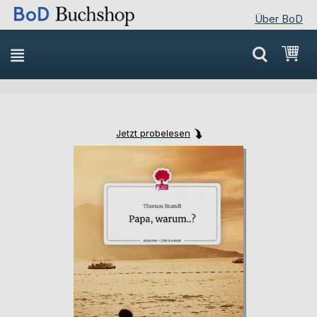
Über BoD
Direkt
Mei
zum
Inhalt
Jetzt probelesen
Skip
Skip
to
to
the
the
end
beginning
of
of
the
the
images
images
gallery
gallery