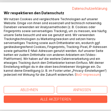
Unsere Welt ist ganz schön kompliziert, sage ich dir immer.
Datenschutzerklärung
Aber ist sie das wirklich? Durch deine Augen sieht alles
Wir respektieren den Datenschutz
gleich viel einfacher aus und ich, ich weiß dann auch nicht
Wir nutzen Cookies und vergleichbare Technologien auf unserer
mehr, wieso wir das eigentlich alles so machen, wie wir es
Website. Einige von ihnen sind essenziell und technisch notwendig.
machen. Und ob das alles überhaupt so sein muss.
Daneben verwenden wir Analysemethoden (z. B. Cookies oder
Fingerprints sowie serverseitiges Tracking), um zu messen, wie häufig
unsere Seite besucht und wie sie genutzt wird. Wir verwenden
"Papa, warum..?" begleitet dich und mich durch die großen
Trackingtechnologien zu Marketingzwecken und setzen hierzu
und kleinen philosophischen Fragen unseres Lebens,
serverseitiges Tracking sowie auch Drittanbieter ein, wodurch ggf.
geräteübergreifend Cookies, Fingerprints, Tracking-Pixel, IP-Adressen
zwischen Kaffeeinfusion und Gutenachtgeschichte. Und
sowie gehashte E-Mail-Adressen genutzt werden. Auf unserer Seite
während ich versuche, dir halbwegs unsere Welt zu
betten wir zudem Drittinhalte von anderen Anbietern ein (Video-
erklären, bringst du mir bei, was ich schon lange wieder
Plattformen). Wir haben auf die weitere Datenverarbeitung und ein
etwaiges Tracking durch den Drittanbieter keinen Einfluss. Mit deiner
vergessen habe.
Einstellung willigst du in die oben beschriebenen Vorgänge ein. Du
kannst deine Einwilligung (z. B. im Footer unter „Privacy-Einstellungen“)
jederzeit mit Wirkung für die Zukunft widerrufen. (
BoD-Impressum
)
AUTOR/IN
ABLEHNEN
ANPASSEN
PRESSESTIMMEN
ALLE AKZEPTIEREN
REZENSIONEN