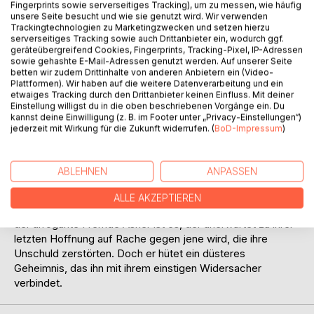
Fingerprints sowie serverseitiges Tracking), um zu messen, wie häufig
unsere Seite besucht und wie sie genutzt wird. Wir verwenden
Trackingtechnologien zu Marketingzwecken und setzen hierzu
serverseitiges Tracking sowie auch Drittanbieter ein, wodurch ggf.
geräteübergreifend Cookies, Fingerprints, Tracking-Pixel, IP-Adressen
sowie gehashte E-Mail-Adressen genutzt werden. Auf unserer Seite
betten wir zudem Drittinhalte von anderen Anbietern ein (Video-
BESCHREIBUNG
Plattformen). Wir haben auf die weitere Datenverarbeitung und ein
etwaiges Tracking durch den Drittanbieter keinen Einfluss. Mit deiner
Einstellung willigst du in die oben beschriebenen Vorgänge ein. Du
kannst deine Einwilligung (z. B. im Footer unter „Privacy-Einstellungen“)
Wie machst du weiter wenn du alles schon verloren hast?
jederzeit mit Wirkung für die Zukunft widerrufen. (
BoD-Impressum
)
Anyas Kindheit endet mit einem Schlag, als die Epidemie
die Welt, die sie kannte, vernichtet. Zusammen mit ihrem
ABLEHNEN
ANPASSEN
kleinen Hund und ihrem besten Freund muss sie lernen, in
einer Welt zu überleben, die ihren Tod will. Als sie den
ALLE AKZEPTIEREN
Falschen vertraut, verliert sie beinahe alles. Ausgerechnet
der arrogante Fremde Asher ist es, der unerwartet zu ihrer
letzten Hoffnung auf Rache gegen jene wird, die ihre
Unschuld zerstörten. Doch er hütet ein düsteres
Geheimnis, das ihn mit ihrem einstigen Widersacher
verbindet.