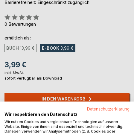
Barrierefreiheit: Eingeschränkt zugänglich
Bewertung::
0%
0
Bewertungen
erhältlich als:
BUCH
13,99 €
E-BOOK
3,99 €
3,99 €
inkl. MwSt.
sofort verfügbar als Download
IN DEN WARENKORB
Datenschutzerklärung
Wir respektieren den Datenschutz
Auf die Merkliste
Wir nutzen Cookies und vergleichbare Technologien auf unserer
Titel bewerten
Website. Einige von ihnen sind essenziell und technisch notwendig.
Daneben verwenden wir Analysemethoden (z. B. Cookies oder