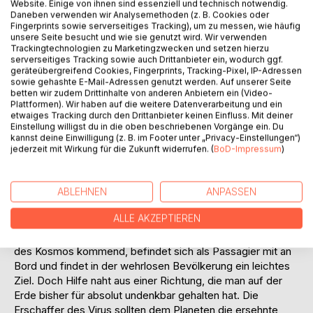
Website. Einige von ihnen sind essenziell und technisch notwendig.
Auf die Merkliste
Daneben verwenden wir Analysemethoden (z. B. Cookies oder
Fingerprints sowie serverseitiges Tracking), um zu messen, wie häufig
Titel bewerten
unsere Seite besucht und wie sie genutzt wird. Wir verwenden
Trackingtechnologien zu Marketingzwecken und setzen hierzu
serverseitiges Tracking sowie auch Drittanbieter ein, wodurch ggf.
geräteübergreifend Cookies, Fingerprints, Tracking-Pixel, IP-Adressen
sowie gehashte E-Mail-Adressen genutzt werden. Auf unserer Seite
betten wir zudem Drittinhalte von anderen Anbietern ein (Video-
Plattformen). Wir haben auf die weitere Datenverarbeitung und ein
etwaiges Tracking durch den Drittanbieter keinen Einfluss. Mit deiner
Einstellung willigst du in die oben beschriebenen Vorgänge ein. Du
BESCHREIBUNG
kannst deine Einwilligung (z. B. im Footer unter „Privacy-Einstellungen“)
jederzeit mit Wirkung für die Zukunft widerrufen. (
BoD-Impressum
)
Wo wird er einschlagen? Mit kosmischer Geschwindigkeit
nähert sich ein kleines Objekt unaufhaltsam der Erde.
ABLEHNEN
ANPASSEN
Niemand ahnt, dass eine Katastrophe ungeahnter Größe
ALLE AKZEPTIEREN
bereits im unmittelbaren Anflug ist und das Leben für
immer verändern wird. Ein tödlicher Erreger aus den Tiefen
des Kosmos kommend, befindet sich als Passagier mit an
Bord und findet in der wehrlosen Bevölkerung ein leichtes
Ziel. Doch Hilfe naht aus einer Richtung, die man auf der
Erde bisher für absolut undenkbar gehalten hat. Die
Erschaffer des Virus sollten dem Planeten die ersehnte