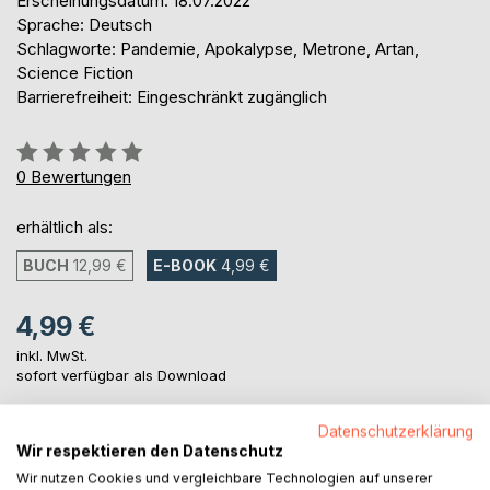
Erscheinungsdatum: 18.07.2022
Sprache: Deutsch
Schlagworte: Pandemie, Apokalypse, Metrone, Artan,
Science Fiction
Barrierefreiheit: Eingeschränkt zugänglich
Bewertung::
0%
0
Bewertungen
erhältlich als:
BUCH
12,99 €
E-BOOK
4,99 €
4,99 €
inkl. MwSt.
sofort verfügbar als Download
Datenschutzerklärung
IN DEN WARENKORB
Wir respektieren den Datenschutz
Wir nutzen Cookies und vergleichbare Technologien auf unserer